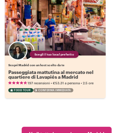
Scegli il tuo local preferito
Scopri Madrid con un host scelto da te
Passeggiata mattutina al mercato nel
quartiere di Lavapiés a Madrid
•
•
197 recensioni
€53.31
a persona
2.5 ore
FOOD TOUR
CONFERMA IMMEDIATA