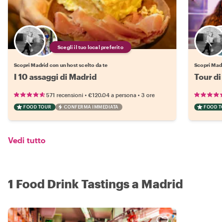
Scegli il tuo local preferito
Scopri Madrid con un host scelto da te
Scopri Madr
I 10 assaggi di Madrid
Tour di
•
•
571 recensioni
€120.04
a persona
3 ore
FOOD TOUR
CONFERMA IMMEDIATA
FOOD 
Vedi tutto
1 Food Drink Tastings a Madrid