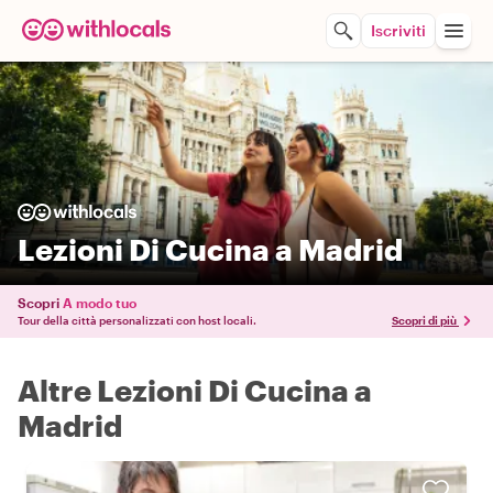
Iscriviti
Lezioni Di Cucina a Madrid
Scopri
A modo tuo
Tour della città personalizzati con host locali.
Scopri di più
Altre Lezioni Di Cucina a
Madrid