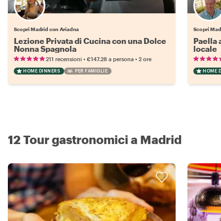
Scopri Madrid con Ariadna
Scopri Mad
Lezione Privata di Cucina con una Dolce
Paella 
Nonna Spagnola
locale
•
•
211 recensioni
€147.28
a persona
2 ore
HOME DINNERS
PER FAMIGLIE
HOME 
12 Tour gastronomici a Madrid