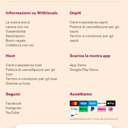
Informazioni su Withlocals
Ospiti
La nostra storia
Centro assistenza ospiti
Lavora con noi
Politica di cancellazione per gli
Sostenibilità
ospiti
Destinazioni
Termini e condizioni per gli
Buoni regalo
ospiti
Collabora con noi
Host
Scarica la nostra app
Centro assistenza host
App Store
Politica di cancellazione per gli
Google Play Store
host
Termini e condizioni per gli host
Diventa un host
Seguici
Accettiamo
Mastercard, Visa, Amex, Di
Facebook
Instagram
YouTube
La disponibilità varia in base alla destinazione