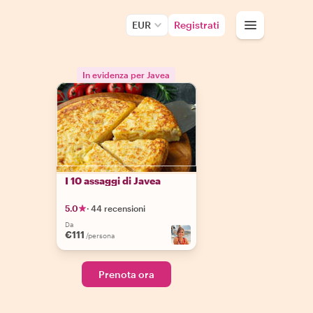
EUR
Registrati
In evidenza per Javea
I 10 assaggi di Javea
5.0
·
44 recensioni
Da
€111
/persona
Prenota ora