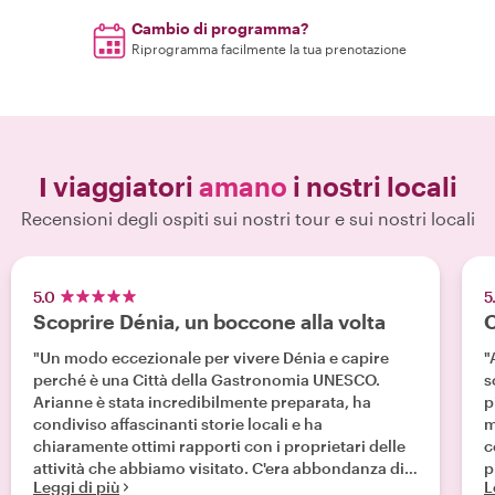
Cambio di programma?
Riprogramma facilmente la tua prenotazione
I viaggiatori
amano
i nostri locali
Recensioni degli ospiti sui nostri tour e sui nostri locali
5.0
5
Scoprire Dénia, un boccone alla volta
O
"Un modo eccezionale per vivere Dénia e capire
"
perché è una Città della Gastronomia UNESCO.
s
Arianne è stata incredibilmente preparata, ha
p
condiviso affascinanti storie locali e ha
m
chiaramente ottimi rapporti con i proprietari delle
c
attività che abbiamo visitato. C'era abbondanza di
p
Leggi di più
L
cibo delizioso e ogni tappa è sembrata autentica.