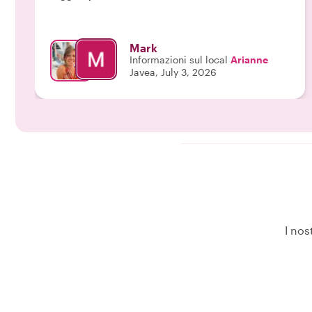
Per conoscere davvero Denía, fai questo tour!"
Mark
Informazioni sul local
Arianne
Javea, July 3, 2026
I nos