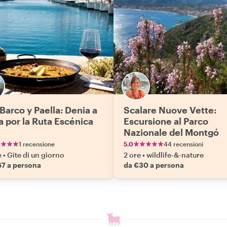
 Barco y Paella: Denia a
Scalare Nuove Vette:
a por la Ruta Escénica
Escursione al Parco
Nazionale del Montgó
1 recensione
5.0
44 recensioni
e
•
Gite di un giorno
2 ore
•
wildlife-&-nature
67 a persona
da €30 a persona