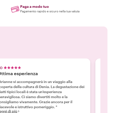
Paga a modo tuo
Pagamento rapido e sicuro nella tua valuta
.0
5.0
ttima esperienza
Alta
Arianne vi accompagnerà in un viaggio alla
"Ci sia
coperta della cultura di Denia. La degustazione dei
Arianne
iatti tipici locali è stata un'esperienza
molto d
eravigliosa. Ci siamo divertiti molto e la
impara
onsigliamo vivamente. Grazie ancora per il
piatti 
iacevole e istruttivo pomeriggio. "
preso i
eggi di più
Leggi d
dritta. 