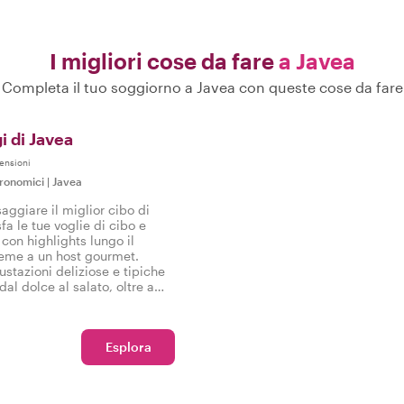
I migliori cose da fare
a Javea
Completa il tuo soggiorno a Javea con queste cose da fare
i di Javea
ensioni
tronomici
|
Javea
aggiare il miglior cibo di
a le tue voglie di cibo e
 con highlights lungo il
ieme a un host gourmet.
stazioni deliziose e tipiche
al dolce al salato, oltre a
 gustoso tour gastronomico a
Esplora