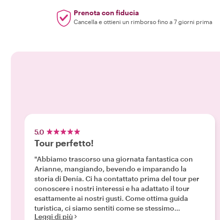
Prenota con fiducia
Cancella e ottieni un rimborso fino a 7 giorni prima
5.0
Tour perfetto!
"Abbiamo trascorso una giornata fantastica con
Arianne, mangiando, bevendo e imparando la
storia di Denía. Ci ha contattato prima del tour per
conoscere i nostri interessi e ha adattato il tour
esattamente ai nostri gusti. Come ottima guida
turistica, ci siamo sentiti come se stessimo
Leggi di più
trascorrendo la giornata con una vecchia amica.