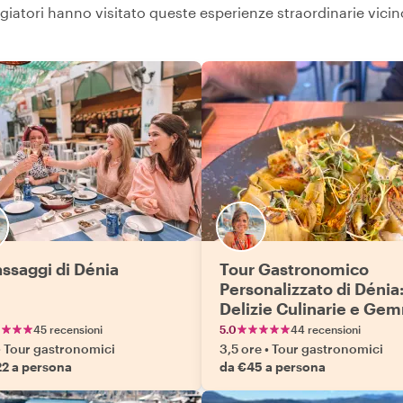
ggiatori hanno visitato queste esperienze straordinarie vici
assaggi di Dénia
Tour Gastronomico
Personalizzato di Dénia
Delizie Culinarie e Ge
Nascoste
45 recensioni
5.0
44 recensioni
•
Tour gastronomici
3,5 ore
•
Tour gastronomici
22 a persona
da €45 a persona