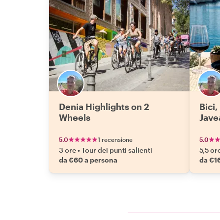
Denia Highlights on 2
Bici,
Wheels
Jave
5.0
1 recensione
5.0
3 ore
•
Tour dei punti salienti
5,5 or
da €60 a persona
da €1