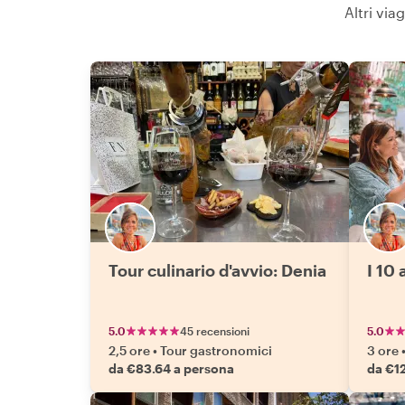
Altri via
Tour culinario d'avvio: Denia
I 10 
5.0
45 recensioni
5.0
2,5 ore
•
Tour gastronomici
3 ore
da €83.64 a persona
da €1