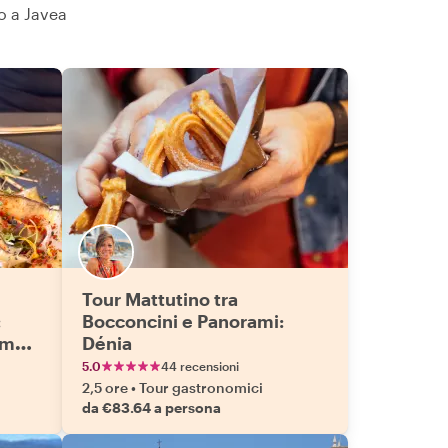
no a Javea
Tour Mattutino tra
:
Bocconcini e Panorami:
mme
Dénia
5.0
44 recensioni
2,5 ore
•
Tour gastronomici
da €83.64 a persona