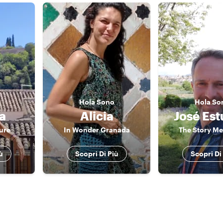
Hola
Sono
Hola
So
a
Alicia
José Estu
ure
In Wonder Granada
The Story M
ù
Scopri Di Più
Scopri Di