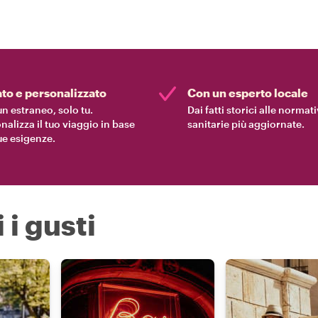
ato e personalizzato
Con un esperto locale
n estraneo, solo tu.
Dai fatti storici alle normat
nalizza il tuo viaggio in base
sanitarie più aggiornate.
tue esigenze.
 i gusti