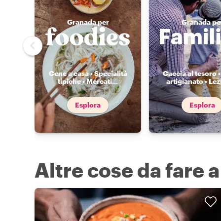
Granada per
Granada pe
Cene a casa • Specialità
Caccia al tesoro •
tipiche • Mercati
...
artigianato • Lez
Esplora
Esplora
Altre cose da fare 