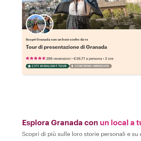
Scegli il tuo local preferito
Scopri Granada con un host scelto da te
Tour di presentazione di Granada
•
•
296 recensioni
€36.77
a persona
2 ore
CITY HIGHLIGHT TOUR
CONFERMA IMMEDIATA
Esplora Granada con
un local a t
Scopri di più sulle loro storie personali e 