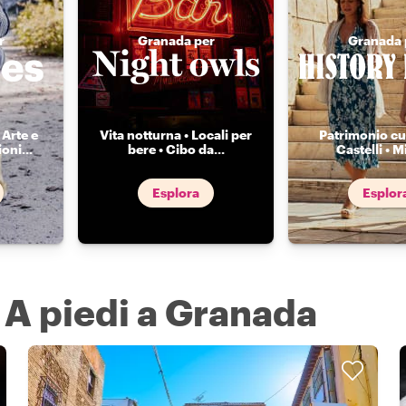
r
Granada per
Granada 
 Arte e
Vita notturna • Locali per
Patrimonio cul
ioni
...
bere • Cibo da
...
Castelli • Mi
Esplora
Esplor
a A piedi a Granada