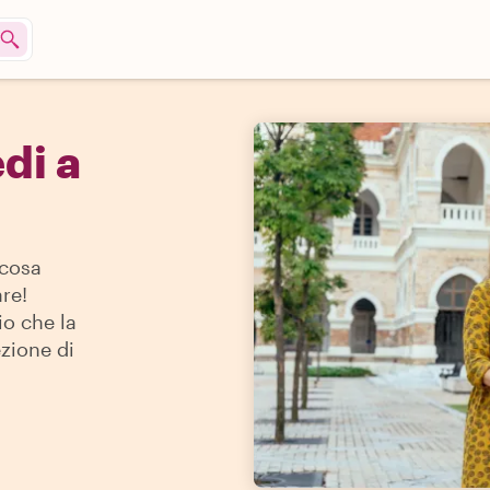
di a
 cosa
re!
io che la
ezione di