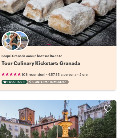
Scegli il tuo local preferito
Scopri Granada con un host scelto da te
Tour Culinary Kickstart: Granada
•
•
108 recensioni
€57.35
a persona
2 ore
FOOD TOUR
CONFERMA IMMEDIATA