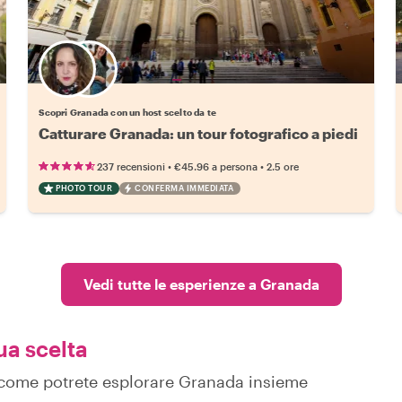
Scegli il tuo local preferito
Scopri Granada con un host scelto da te
Catturare Granada: un tour fotografico a piedi
•
•
237 recensioni
€45.96
a persona
2.5 ore
PHOTO TOUR
CONFERMA IMMEDIATA
Vedi tutte le esperienze a Granada
ua scelta
su come potrete esplorare Granada insieme