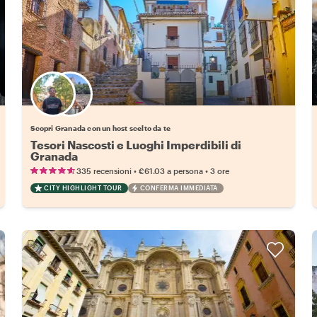
Scegli il tuo local preferito
Scopri Granada con un host scelto da te
Tesori Nascosti e Luoghi Imperdibili di
Granada
•
•
335 recensioni
€61.03
a persona
3 ore
CITY HIGHLIGHT TOUR
CONFERMA IMMEDIATA