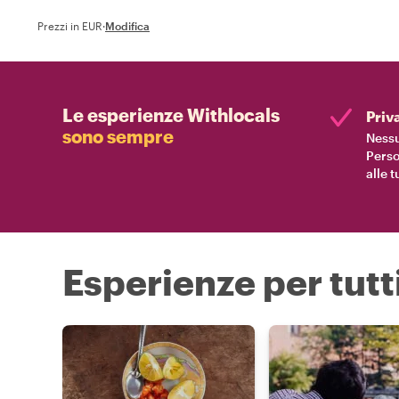
Prezzi in EUR
·
Modifica
Le esperienze Withlocals
Priv
sono sempre
Nessu
Perso
alle 
Esperienze per tutti