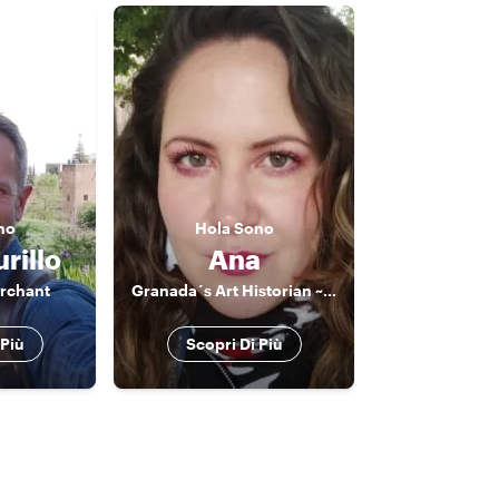
no
Hola
Sono
rillo
Ana
erchant
Granada´s Art Historian ~ Exclusive Experiences ~
 Più
Scopri Di Più