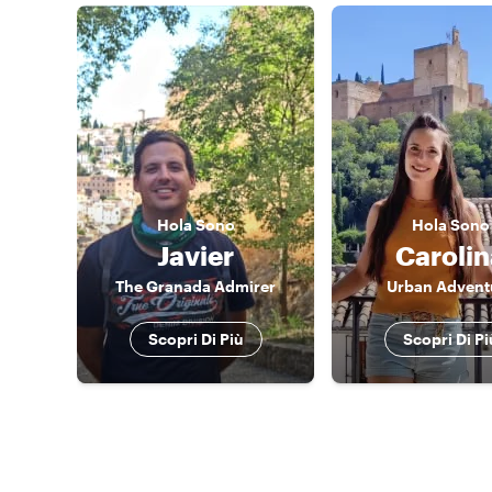
Hola
Sono
Hola
Sono
Javier
Carolin
The Granada Admirer
Urban Advent
Scopri Di Più
Scopri Di Pi