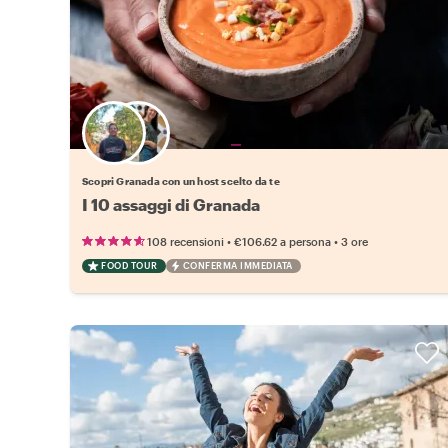
Scegli il tuo local preferito
Scopri Granada con un host scelto da te
I 10 assaggi di Granada
•
•
108 recensioni
€106.62
a persona
3 ore
FOOD TOUR
CONFERMA IMMEDIATA