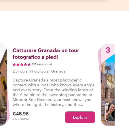
3
Catturare Granada: un tour
fotografico a piedi
237 recensioni
2.5 hours
|
Photo tours
|
Granada
Capture Granada's most photogenic
corners with a local who knows every angle
and every story. From the winding lanes of
the Albaicin to the sweeping panorama at
Mirador San Nicolas, your host shows you
where the light, the history, and the
compositions come together. Whether you
€45.96
are shooting for Instagram, TikTok, or your
Esplora
Sc
a persona
own memories, your host knows where the
best shots are hiding.