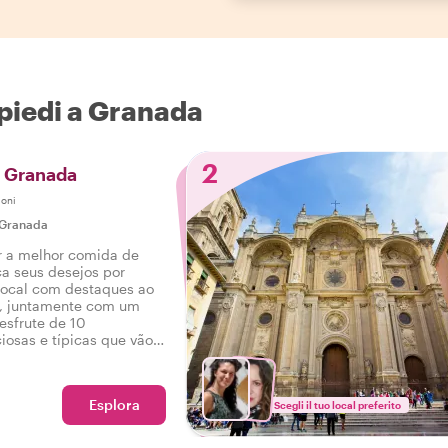
 piedi a Granada
2
i Granada
ioni
Granada
r a melhor comida de
a seus desejos por
local com destaques ao
, juntamente com um
Desfrute de 10
iosas e típicas que vão
do, bem como bebidas
our gastronômico em
Esplora
Scegli il tuo local preferito