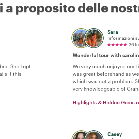
i a proposito delle nost
Sara
Informazioni su
26 l
Wonderful tour with caroli
bra. She kept
We very much enjoyed our t
ls if this
was great beforehand as we
which was not a problem. S
very knowledgeable of Gran
Highlights & Hidden Gems 
Casey