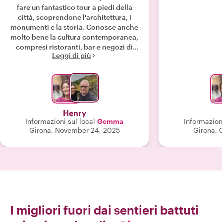
fare un fantastico tour a piedi della
città, scoprendone l'architettura, i
monumenti e la storia. Conosce anche
molto bene la cultura contemporanea,
compresi ristoranti, bar e negozi di
Leggi di più
biciclette. È una persona molto gentile
e la consigliamo vivamente!"
Henry
Informazioni sul local
Gemma
Informazioni
Girona, November 24, 2025
Girona, 
I migliori fuori dai sentieri battuti