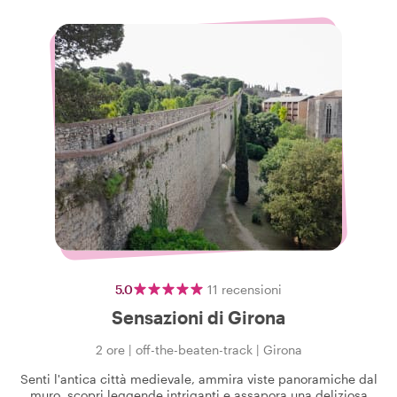
5.0
11
recensioni
Sensazioni di Girona
2 ore
|
off-the-beaten-track
|
Girona
Senti l'antica città medievale, ammira viste panoramiche dal
muro, scopri leggende intriganti e assapora una deliziosa