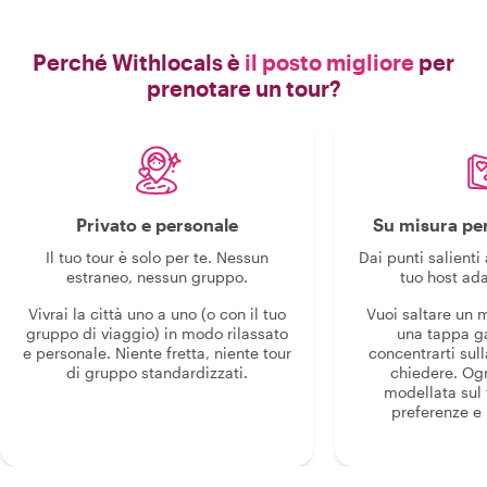
Perché Withlocals è
il posto migliore
per
prenotare un tour?
Privato e personale
Su misura per
Il tuo tour è solo per te. Nessun
Dai punti salienti 
estraneo, nessun gruppo.
tuo host ada
Vivrai la città uno a uno (o con il tuo
Vuoi saltare un
gruppo di viaggio) in modo rilassato
una tappa g
e personale. Niente fretta, niente tour
concentrarti sull
di gruppo standardizzati.
chiedere. Og
modellata sul 
preferenze e i