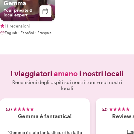
Gemma
Your private &
local expert
11 recensioni
English・Español・Français
I viaggiatori
amano
i nostri locali
Recensioni degli ospiti sui nostri tour e sui nostri
locali
5.0
5.0
Gemma è fantastica!
Review
Leg
"Gemma è stata fantastica, ci ha fatto