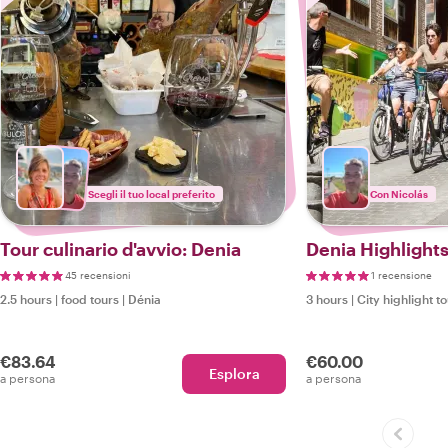
Scegli il tuo local preferito
Con Nicolás
Tour culinario d'avvio: Denia
Denia Highlight
45 recensioni
1 recensione
2.5 hours
|
food tours
|
Dénia
3 hours
|
City highlight t
€83.64
€60.00
Esplora
a persona
a persona