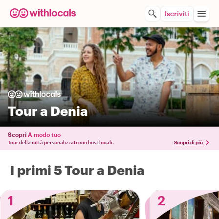
Iscriviti
Tour a Denia
Scopri
A modo tuo
Tour della città personalizzati con host locali.
Scopri di più
I primi 5 Tour a Denia
1
2