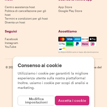
Centro assistenza host
App Store
Politica di cancellazione per gli
Google Play Store
host
Termini e condizioni per gli host
Diventa un host
Seguici
Accettiamo
Mastercard, Visa, Amex, Di
Facebook
Instagram
YouTube
La disponibilità varia in base alla destinazione
Consenso ai cookie
©
2026
Withlocals.com
|
Informativa sulla privacy
|
Cookie
|
Mappa del
sito
Utilizziamo i cookie per garantirti la migliore
esperienza utente sulla nostra piattaforma!
Inoltre, usiamo i cookie per scopi di analisi e
marketing.
Modifica
Accetta i cookie
impostazioni