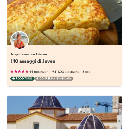
Scopri Javea con Arianne
I 10 assaggi di Javea
•
•
44 recensioni
€111.03
a persona
3 ore
FOOD TOUR
CONFERMA IMMEDIATA