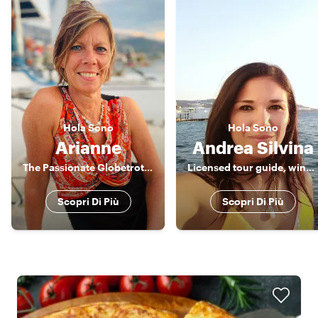
Hola
Sono
Hola
Sono
Arianne
Andrea Silvina
The Passionate Globetrotter
Licensed tour guide, wine lover & foodie
Scopri Di Più
Scopri Di Più