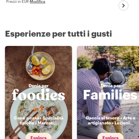
Prezzi in EUR
·
Modifica
Esperienze per tutti i gusti
Denia per
Denia per
Cene a casa • Specialità
Caccia al tesoro • Arte e
tipiche • Mercati
...
artigianato • Lezioni
...
Esplora
Esplora