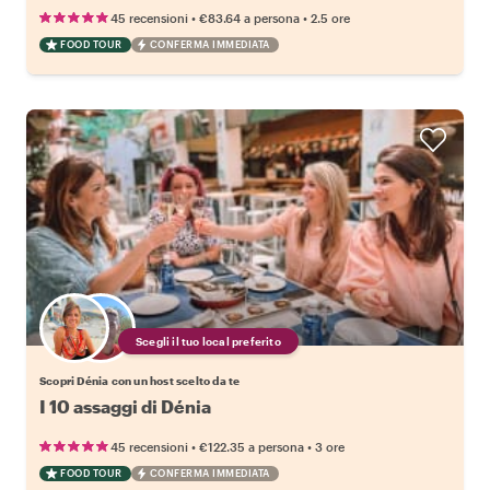
•
•
45 recensioni
€83.64
a persona
2.5 ore
FOOD TOUR
CONFERMA IMMEDIATA
Scegli il tuo local preferito
Scopri Dénia con un host scelto da te
I 10 assaggi di Dénia
•
•
45 recensioni
€122.35
a persona
3 ore
FOOD TOUR
CONFERMA IMMEDIATA