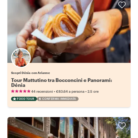
Scopri Dénia con Arianne
Tour Mattutino tra Bocconcini e Panorami:
Dénia
•
•
44 recensioni
€83.64
a persona
2.5 ore
FOOD TOUR
CONFERMA IMMEDIATA