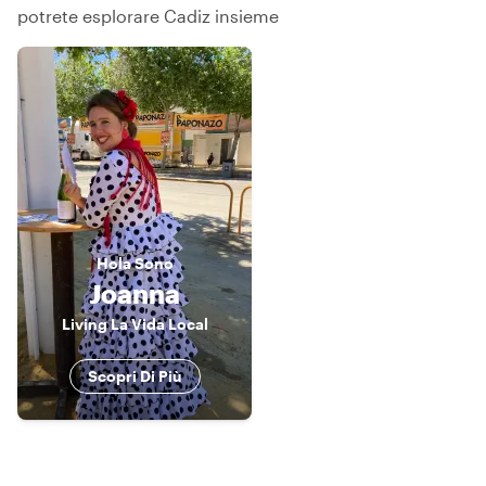
potrete esplorare Cadiz insieme
Hola
Sono
Joanna
Living La Vida Local
Scopri Di Più