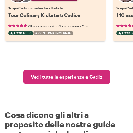
Scopri Cadiz con un host scelto da te
Scopri Cadi
Tour Culinary Kickstart: Cadice
I 10 as
•
•
211 recensioni
€55.15
a persona
2 ore
FOOD TOUR
CONFERMA IMMEDIATA
FOOD 
Vedi tutte le esperienze a Cadiz
Cosa dicono gli altri a
proposito delle nostre guide