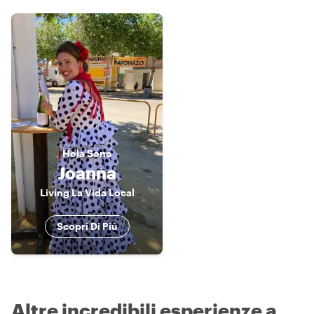
Hola
Sono
Joanna
Living La Vida Local
Scopri Di Più
Altre incredibili esperienze a