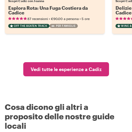
Scopri Cadiz con Joanna
Scopri Cad
Esplora Rota: Una Fuga Costiera da
Delizie
Cadice
Cadice 
•
•
87 recensioni
€90.00
a persona
5 ore
OFF THE BEATEN TRACK
PER FAMIGLIE
WINE &
Vedi tutte le esperienze a Cadiz
Cosa dicono gli altri a
proposito delle nostre guide
locali