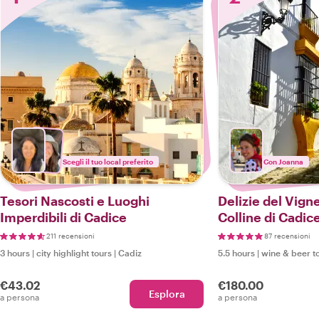
Scegli il tuo local preferito
Con Joanna
Tesori Nascosti e Luoghi
Delizie del Vigne
Imperdibili di Cadice
Colline di Cadice
Locale
211 recensioni
87 recensioni
3 hours
|
city highlight tours
|
Cadiz
5.5 hours
|
wine & beer t
€43.02
€180.00
Esplora
a persona
a persona