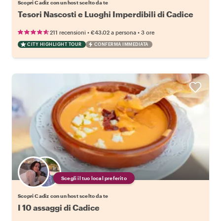
Scopri Cadiz con un host scelto da te
Tesori Nascosti e Luoghi Imperdibili di Cadice
•
•
211 recensioni
€43.02
a persona
3 ore
CITY HIGHLIGHT TOUR
CONFERMA IMMEDIATA
Scegli il tuo local preferito
Scopri Cadiz con un host scelto da te
I 10 assaggi di Cadice