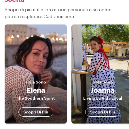
Scopri di più sulle loro storie personali e su come
potrete esplorare Cadiz insieme
Hola
Sono
Hola
Sono
Elena
Joanna
The Southern Spirit
Living La Vida Local
Scopri Di Più
Scopri Di Più