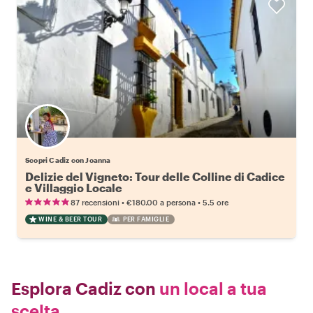
Scopri Cadiz con Joanna
Delizie del Vigneto: Tour delle Colline di Cadice
e Villaggio Locale
•
•
87 recensioni
€180.00
a persona
5.5 ore
WINE & BEER TOUR
PER FAMIGLIE
Esplora Cadiz con
un local a tua
scelta