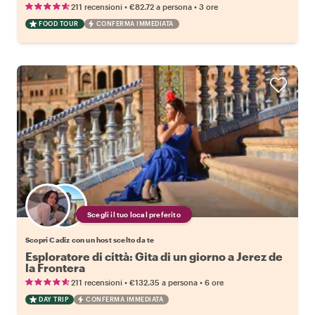
•
•
211 recensioni
€82.72
a persona
3 ore
FOOD TOUR
CONFERMA IMMEDIATA
Scegli il tuo local preferito
Scopri Cadiz con un host scelto da te
Esploratore di città: Gita di un giorno a Jerez de
la Frontera
•
•
211 recensioni
€132.35
a persona
6 ore
DAY TRIP
CONFERMA IMMEDIATA