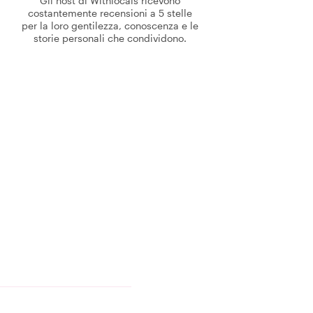
Gli host di Withlocals ricevono
costantemente recensioni a 5 stelle
per la loro gentilezza, conoscenza e le
storie personali che condividono.