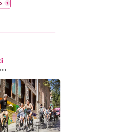
o
1
i
orm