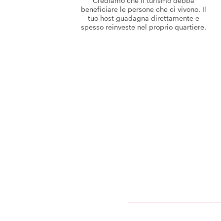
Crediamo che il turismo debba
beneficiare le persone che ci vivono. Il
tuo host guadagna direttamente e
spesso reinveste nel proprio quartiere.