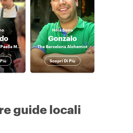
no
Hola
Sono
do
Gonzalo
The Real Catalan Paella Makers
The Barcelona Alchemist
 Più
Scopri Di Più
re guide locali