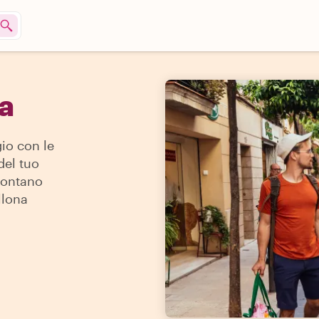
na
io con le
del tuo
 lontano
llona