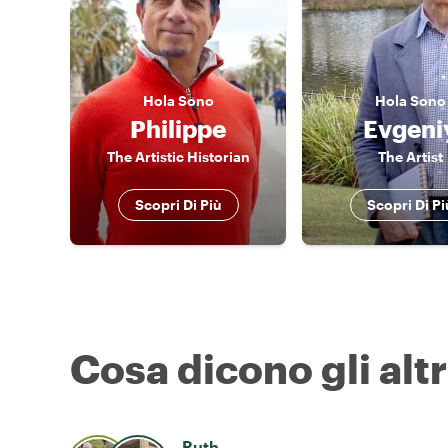
Hola
Sono
Hola
Sono
Philippe
Evgeni
The Artistic Historian
The Artist
Scopri Di Più
Scopri Di Pi
Cosa dicono gli altr
Ruth