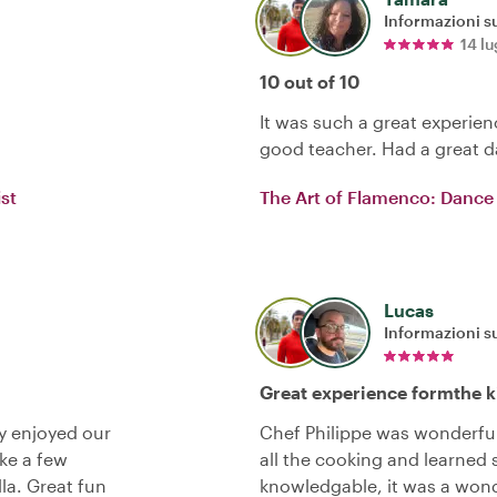
Informazioni su
14 l
10 out of 10
It was such a great experienc
good teacher. Had a great 
st
The Art of Flamenco: Dance
Lucas
Informazioni su
Great experience formthe k
y enjoyed our
Chef Philippe was wonderful
ake a few
all the cooking and learned 
la. Great fun
knowledgable, it was a wond