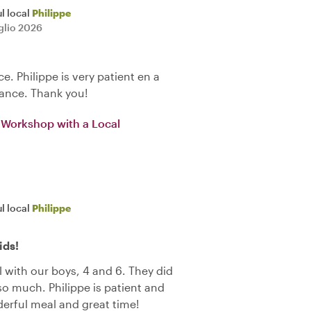
l local
Philippe
uglio 2026
e. Philippe is very patient en a
dance. Thank you!
 Workshop with a Local
l local
Philippe
ids!
 with our boys, 4 and 6. They did
so much. Philippe is patient and
erful meal and great time!