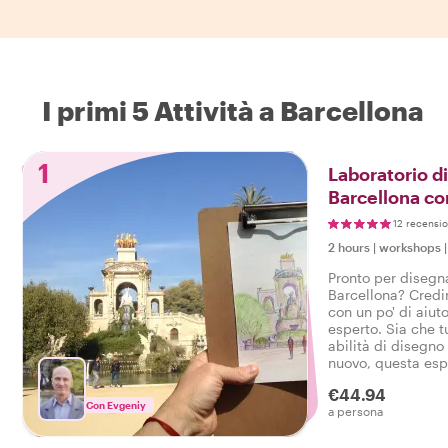
I primi 5 Attività a Barcellona
1
Laboratorio di
Barcellona con
12 recensio
2 hours
|
workshops
Pronto per disegnar
Barcellona? Credi
con un po' di aiut
esperto. Sia che t
abilità di disegno
nuovo, questa espe
processo e crea un
€44.94
tuo tempo a Barce
Con Evgeniy
a persona