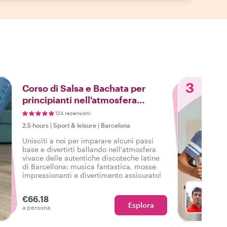
3
Corso di Salsa e Bachata per
principianti nell'atmosfera
notturna di Barcellona
124 recensioni
2.5 hours
|
Sport & leisure
|
Barcelona
Unisciti a noi per imparare alcuni passi
base e divertirti ballando nell'atmosfera
vivace delle autentiche discoteche latine
di Barcellona: musica fantastica, mosse
impressionanti e divertimento assicurato!
€66.18
Esplora
Con Ph
a persona