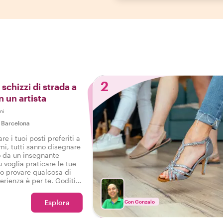
2
 schizzi di strada a
 un artista
ni
|
Barcelona
e i tuoi posti preferiti a
mi, tutti sanno disegnare
o da un insegnante
u voglia praticare le tue
 o provare qualcosa di
rienza è per te. Goditi il
 ricordo tangibile del
llona!
Esplora
Con Gonzalo