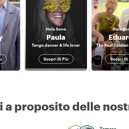
Hola
Sono
Hola
So
y
Paula
Eduar
Tango dancer & life lover
ù
Scopri Di Più
Scopri Di
i a proposito delle nost
Tamara