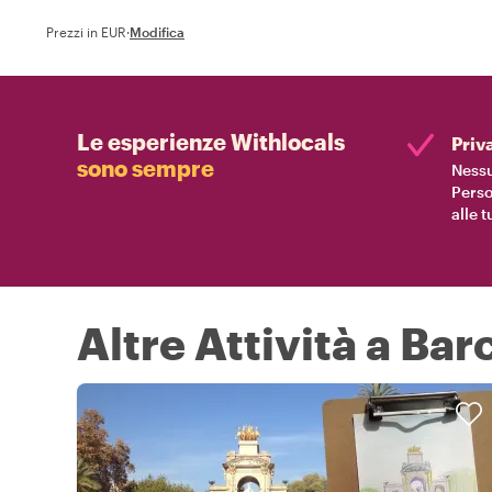
Prezzi in EUR
·
Modifica
Le esperienze Withlocals
Priv
sono sempre
Nessu
Perso
alle 
Altre Attività a Bar