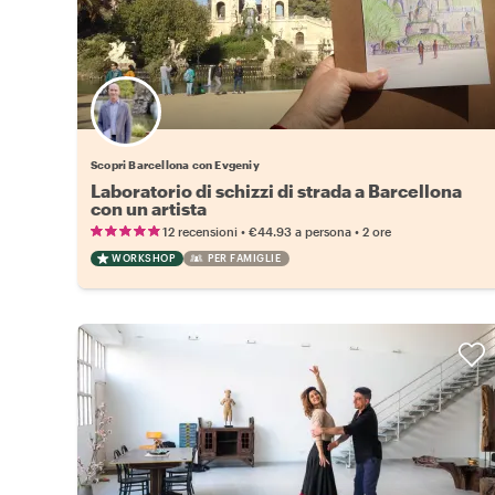
Scopri Barcellona con Evgeniy
Laboratorio di schizzi di strada a Barcellona
con un artista
•
•
12 recensioni
€44.93
a persona
2 ore
WORKSHOP
PER FAMIGLIE