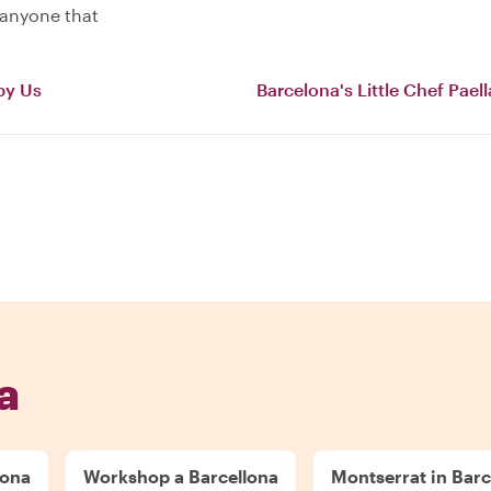
 anyone that
by Us
Barcelona's Little Chef Pael
a
lona
Workshop a Barcellona
Montserrat in Bar