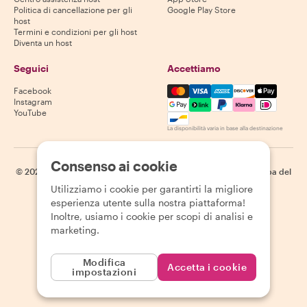
Politica di cancellazione per gli
Google Play Store
host
Termini e condizioni per gli host
Diventa un host
Seguici
Accettiamo
Mastercard, Visa, Amex, Di
Facebook
Instagram
YouTube
La disponibilità varia in base alla destinazione
Consenso ai cookie
©
2026
Withlocals.com
|
Informativa sulla privacy
|
Cookie
|
Mappa del
sito
Utilizziamo i cookie per garantirti la migliore
esperienza utente sulla nostra piattaforma!
Inoltre, usiamo i cookie per scopi di analisi e
marketing.
Modifica
Accetta i cookie
impostazioni