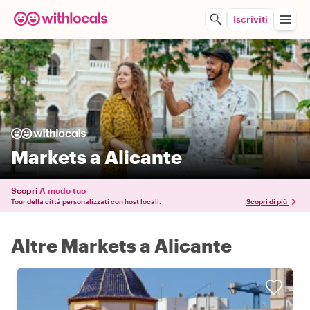
Iscriviti
Markets a Alicante
Scopri
A modo tuo
Tour della città personalizzati con host locali.
Scopri di più
Altre Markets a Alicante