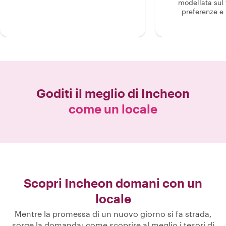
modellata sul 
preferenze e i
Goditi il meglio di
Incheon
come un locale
Scopri Incheon domani con un
locale
Mentre la promessa di un nuovo giorno si fa strada,
sorge la domanda: come scoprire al meglio i tesori di