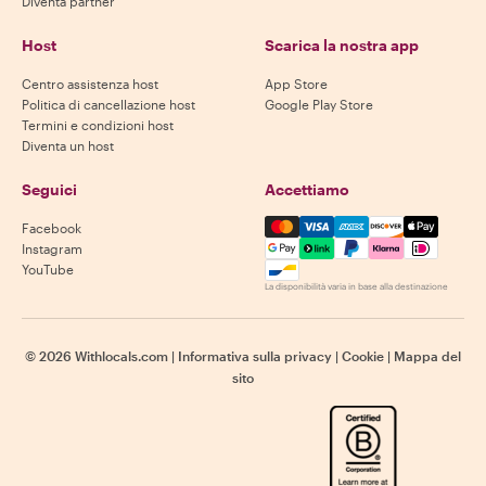
Diventa partner
Host
Scarica la nostra app
Centro assistenza host
App Store
Politica di cancellazione host
Google Play Store
Termini e condizioni host
Diventa un host
Seguici
Accettiamo
Mastercard, Visa, Amex, Di
Facebook
Instagram
YouTube
La disponibilità varia in base alla destinazione
©
2026
Withlocals.com
|
Informativa sulla privacy
|
Cookie
|
Mappa del
sito