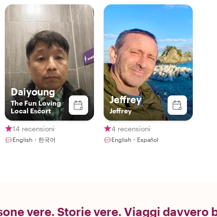
Daiyoung
Jeffrey
The Fun Loving
Local Escort
Jeffrey
14 recensioni
4 recensioni
English・한국어
English・Español
one vere. Storie vere. Viaggi davvero b