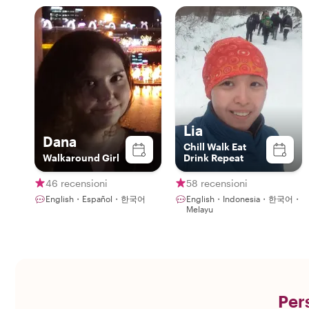
Lia
Dana
Chill Walk Eat
Walkaround Girl
Drink Repeat
46 recensioni
58 recensioni
English・Español・한국어
English・Indonesia・한국어・
Melayu
Pers