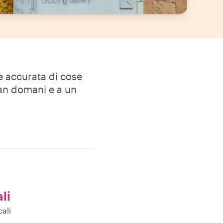
ne accurata di cose
san domani e a un
ali
ali