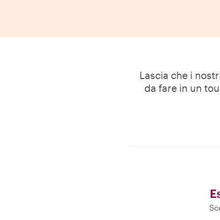
Lascia che i nostr
da fare in un to
E
Sc