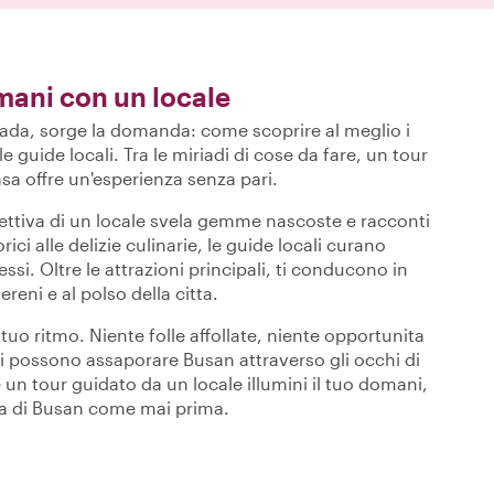
ani con un locale
rada, sorge la domanda: come scoprire al meglio i
e guide locali. Tra le miriadi di cose da fare, un tour
a offre un'esperienza senza pari.
pettiva di un locale svela gemme nascoste e racconti
ici alle delizie culinarie, le guide locali curano
ssi. Oltre le attrazioni principali, ti conducono in
ereni e al polso della citta.
tuo ritmo. Niente folle affollate, niente opportunita
utti possono assaporare Busan attraverso gli occhi di
 un tour guidato da un locale illumini il tuo domani,
ima di Busan come mai prima.