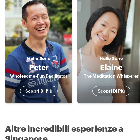
Hello
Sono
Hello
Sono
Peter
Elaine
Wholesome-Fun Facilitator
The Meditation Whisperer
Scopri Di Più
Scopri Di Più
Altre incredibili esperienze a
Singapore