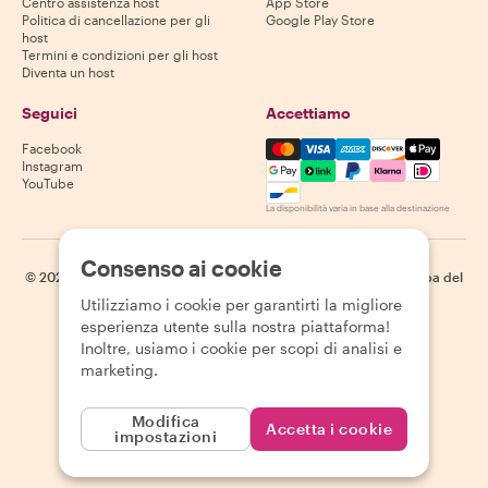
Centro assistenza host
App Store
Politica di cancellazione per gli
Google Play Store
host
Termini e condizioni per gli host
Diventa un host
Seguici
Accettiamo
Mastercard, Visa, Amex, Di
Facebook
Instagram
YouTube
La disponibilità varia in base alla destinazione
Consenso ai cookie
©
2026
Withlocals.com
|
Informativa sulla privacy
|
Cookie
|
Mappa del
sito
Utilizziamo i cookie per garantirti la migliore
esperienza utente sulla nostra piattaforma!
Inoltre, usiamo i cookie per scopi di analisi e
marketing.
Modifica
Accetta i cookie
impostazioni