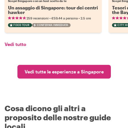
Scopri Singapore con un host scelto da te
Scopri Sing
Un assaggio di Singapore: tour dei centri
Tesori 
hawker
the Ba
•
•
259 recensioni
€59.44
a persona
2.5 ore
FOOD TOUR
CONFERMA IMMEDIATA
CITY H
Vedi tutto
Vedi tutte le esperienze a Singapore
Cosa dicono gli altri a
proposito delle nostre guide
locali