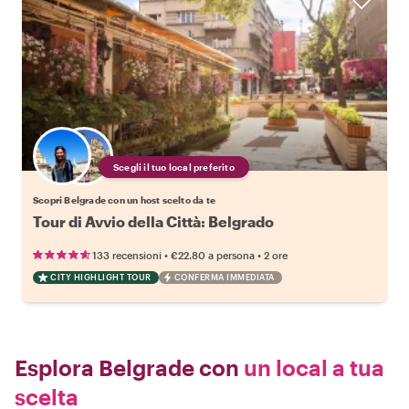
Scegli il tuo local preferito
Scopri Belgrade con un host scelto da te
Tour di Avvio della Città: Belgrado
•
•
133 recensioni
€22.80
a persona
2 ore
CITY HIGHLIGHT TOUR
CONFERMA IMMEDIATA
Esplora Belgrade con
un local a tua
scelta