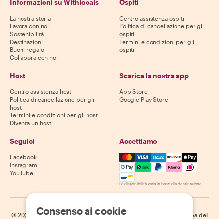
Informazioni su Withlocals
Ospiti
La nostra storia
Centro assistenza ospiti
Lavora con noi
Politica di cancellazione per gli
Sostenibilità
ospiti
Destinazioni
Termini e condizioni per gli
Buoni regalo
ospiti
Collabora con noi
Host
Scarica la nostra app
Centro assistenza host
App Store
Politica di cancellazione per gli
Google Play Store
host
Termini e condizioni per gli host
Diventa un host
Seguici
Accettiamo
Mastercard, Visa, Amex, Di
Facebook
Instagram
YouTube
La disponibilità varia in base alla destinazione
Consenso ai cookie
©
2026
Withlocals.com
|
Informativa sulla privacy
|
Cookie
|
Mappa del