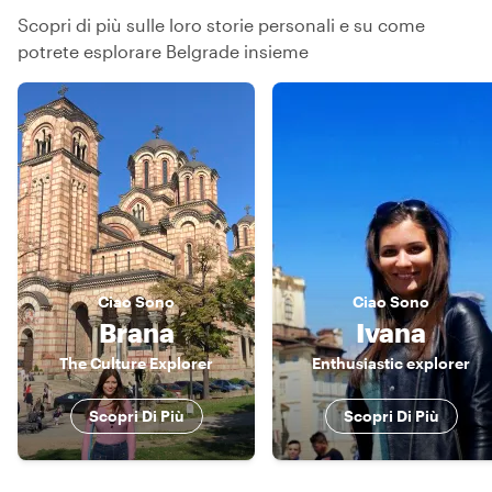
Scopri di più sulle loro storie personali e su come
potrete esplorare Belgrade insieme
Ciao
Sono
Ciao
Sono
Brana
Ivana
The Culture Explorer
Enthusiastic explorer
Scopri Di Più
Scopri Di Più