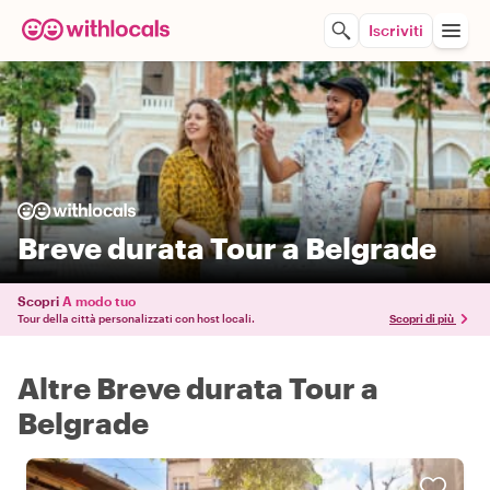
Iscriviti
Breve durata Tour a Belgrade
Scopri
A modo tuo
Tour della città personalizzati con host locali.
Scopri di più
Altre Breve durata Tour a
Belgrade