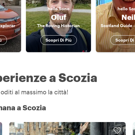
hello
Sono
hello
So
Oluf
Nei
explorer
The Roving Historian
ù
Scopri Di Più
Scopri Di
sperienze a Scozia
oditi al massimo la città!
mana a Scozia