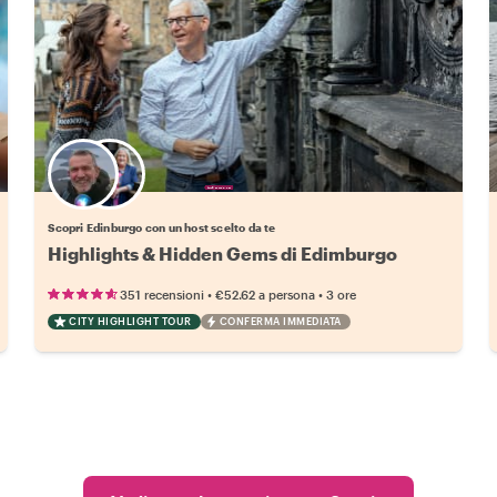
Scegli il tuo local preferito
Scopri Edinburgo con un host scelto da te
Highlights & Hidden Gems di Edimburgo
•
•
351 recensioni
€52.62
a persona
3 ore
CITY HIGHLIGHT TOUR
CONFERMA IMMEDIATA