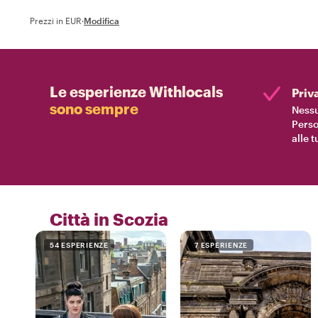
Prezzi in EUR
·
Modifica
Le esperienze Withlocals
Priv
sono sempre
Nessu
Perso
alle 
Città in Scozia
54 ESPERIENZE
7 ESPERIENZE