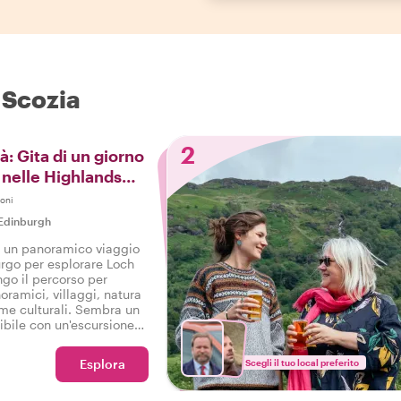
a Scozia
2
tà: Gita di un giorno
 nelle Highlands
oni
Edinburgh
 un panoramico viaggio
rgo per esplorare Loch
go il percorso per
oramici, villaggi, natura
me culturali. Sembra un
ibile con un'escursione
locals con una guida
Esplora
Scegli il tuo local preferito