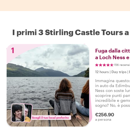
I primi 3 Stirling Castle Tours 
1
Fuga dalla cit
a Loch Ness e
scozzesi
156 recensi
12 hours
|
Day trips
|
Immagina questo:
in auto da Edimbu
Ness con soste lun
scoprire punti pan
incredibile e gem
sogno? No, è poss
di un giorno With
€256.90
locale!
Scegli il tuo local preferito
a persona