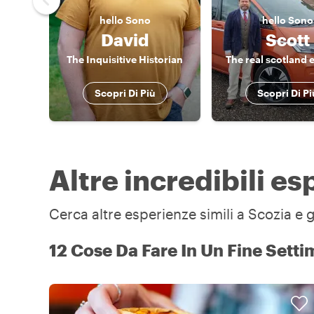
hello
Sono
hello
Sono
David
Scott
The Inquisitive Historian
The real scotland 
Scopri Di Più
Scopri Di Pi
Altre incredibili e
Cerca altre esperienze simili a Scozia e g
12 Cose Da Fare In Un Fine Setti