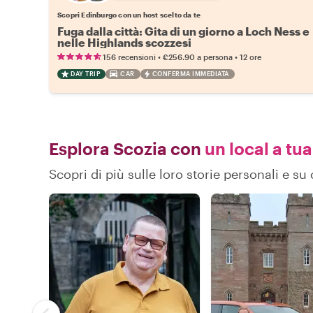
Scopri Edinburgo con un host scelto da te
Fuga dalla città: Gita di un giorno a Loch Ness e
nelle Highlands scozzesi
•
•
156 recensioni
€256.90
a persona
12 ore
DAY TRIP
CAR
CONFERMA IMMEDIATA
Esplora Scozia con
un local a tua
Scopri di più sulle loro storie personali e s