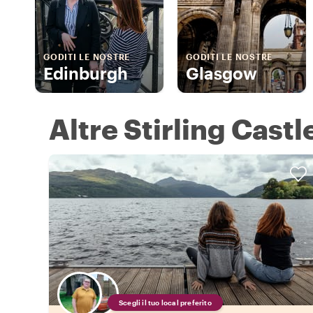
GODITI LE NOSTRE
GODITI LE NOSTRE
Edinburgh
Glasgow
Altre Stirling Castl
Scegli il tuo local preferito