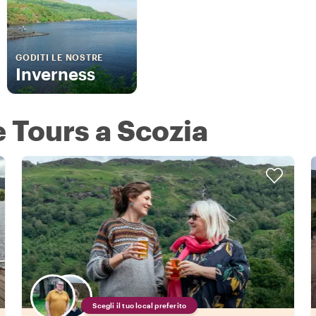
GODITI LE NOSTRE
Inverness
e Tours a Scozia
Scegli il tuo local preferito