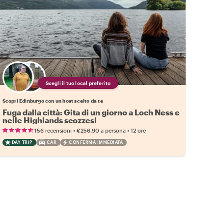
Scegli il tuo local preferito
Scopri Edinburgo con un host scelto da te
Fuga dalla città: Gita di un giorno a Loch Ness e
nelle Highlands scozzesi
•
•
156 recensioni
€256.90
a persona
12 ore
DAY TRIP
CAR
CONFERMA IMMEDIATA