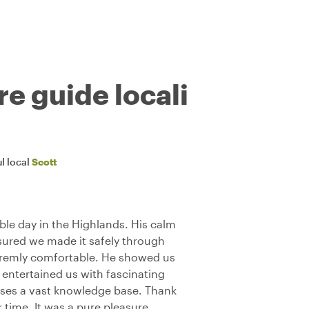
re guide locali
l local
Scott
ble day in the Highlands. His calm
nsured we made it safely through
xtremly comfortable. He showed us
, entertained us with fascinating
esses a vast knowledge base. Thank
 time. It was a pure pleasure.