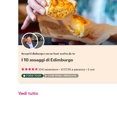
Scegli il tuo local preferito
Scopri Edinburgo con un host scelto da te
I 10 assaggi di Edimburgo
•
•
104 recensioni
€117.74
a persona
3 ore
FOOD TOUR
CONFERMA IMMEDIATA
Vedi tutto