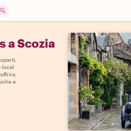
s a Scozia
uparti,
 local
offrire,
niche e