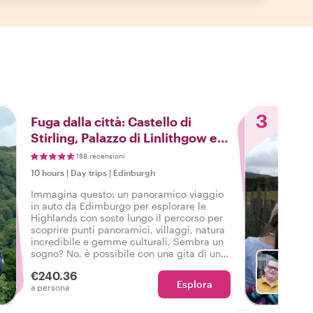
3
Fuga dalla città: Castello di
Stirling, Palazzo di Linlithgow e
gita di un giorno nelle Highlands
188 recensioni
10 hours
|
Day trips
|
Edinburgh
Immagina questo: un panoramico viaggio
in auto da Edimburgo per esplorare le
Highlands con soste lungo il percorso per
scoprire punti panoramici, villaggi, natura
incredibile e gemme culturali. Sembra un
sogno? No, è possibile con una gita di un
giorno Withlocals con una guida locale!
€240.36
Esplora
Con Da
a persona