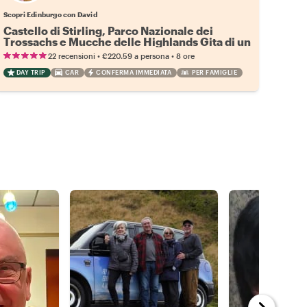
Scopri Edinburgo con David
Castello di Stirling, Parco Nazionale dei
Trossachs e Mucche delle Highlands Gita di un
giorno
•
•
22 recensioni
€220.59
a persona
8 ore
DAY TRIP
CAR
CONFERMA IMMEDIATA
PER FAMIGLIE