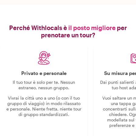
Perché Withlocals è
il posto migliore
per
prenotare un tour?
Privato e personale
Su misura per
Il tuo tour è solo per te. Nessun
Dai punti salienti 
estraneo, nessun gruppo.
tuo host ada
Vivrai la città uno a uno (o con il tuo
Vuoi saltare un
gruppo di viaggio) in modo rilassato
una tappa g
e personale. Niente fretta, niente tour
concentrarti sull
di gruppo standardizzati.
chiedere. Og
modellata sul 
preferenze e i