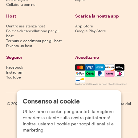
Collabora con noi
Host
Scarica la nostra app
Centro assistenza host
App Store
Politica di cancellazione per gli
Google Play Store
host
Termini e condizioni per gli host
Diventa un host
Seguici
Accettiamo
Mastercard, Visa, Amex, Di
Facebook
Instagram
YouTube
La disponibilità varia in base alla destinazione
Consenso ai cookie
©
2026
Withlocals.com
|
Informativa sulla privacy
|
Cookie
|
Mappa del
sito
Utilizziamo i cookie per garantirti la migliore
esperienza utente sulla nostra piattaforma!
Inoltre, usiamo i cookie per scopi di analisi e
marketing.