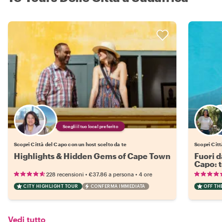
Scegli il tuo local preferito
Scopri Città del Capo con un host scelto da te
Scopri Citt
Highlights & Hidden Gems of Cape Town
Fuori d
Capo: 
•
•
228 recensioni
€37.86
a persona
4 ore
CITY HIGHLIGHT TOUR
CONFERMA IMMEDIATA
OFF TH
Vedi tutto