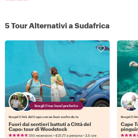
5 Tour Alternativi a Sudafrica
Scegli il tuo local preferito
Scopri Città del Capo con un host scelto da te
Scopri Cit
Fuori dai sentieri battuti a Città del
Cape T
Capo: tour di Woodstock
pingui
•
•
310 recensioni
€21.77
a persona
2.5 ore