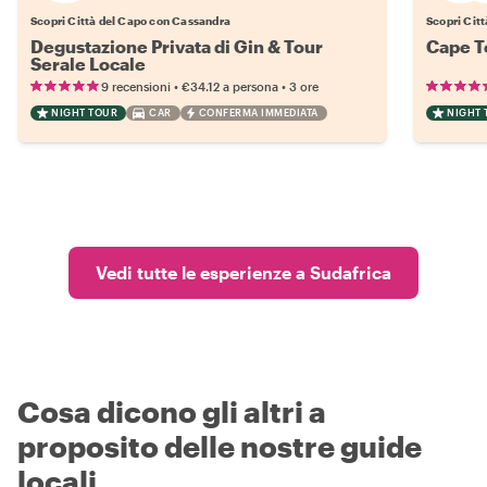
Scopri Città del Capo con Cassandra
Scopri Citt
Degustazione Privata di Gin & Tour
Cape T
Serale Locale
•
•
9 recensioni
€34.12
a persona
3 ore
NIGHT TOUR
CAR
CONFERMA IMMEDIATA
NIGHT 
Vedi tutte le esperienze a Sudafrica
Cosa dicono gli altri a
proposito delle nostre guide
locali