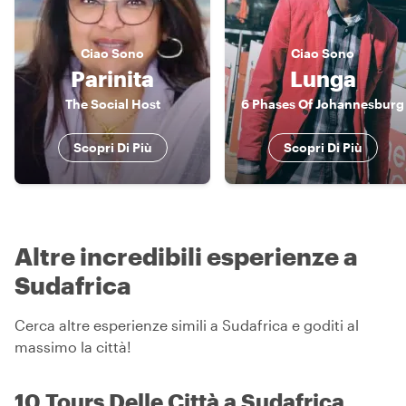
Ciao
Sono
Ciao
Sono
Parinita
Lunga
The Social Host
6 Phases Of Johannesburg
Scopri Di Più
Scopri Di Più
Altre incredibili esperienze a
Sudafrica
Cerca altre esperienze simili a Sudafrica e goditi al
massimo la città!
10 Tours Delle Città a Sudafrica