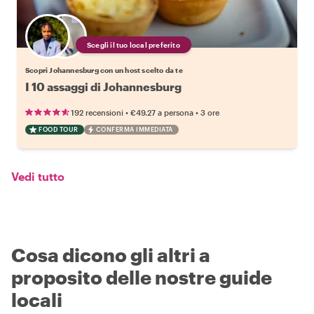
Scegli il tuo local preferito
Scopri Johannesburg con un host scelto da te
I 10 assaggi di Johannesburg
•
•
192 recensioni
€49.27
a persona
3 ore
FOOD TOUR
CONFERMA IMMEDIATA
Vedi tutto
Cosa dicono gli altri a
proposito delle nostre guide
locali