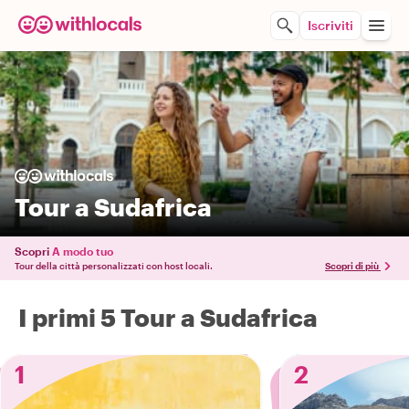
Iscriviti
Tour a Sudafrica
Scopri
A modo tuo
Tour della città personalizzati con host locali.
Scopri di più
I primi 5 Tour a Sudafrica
1
2