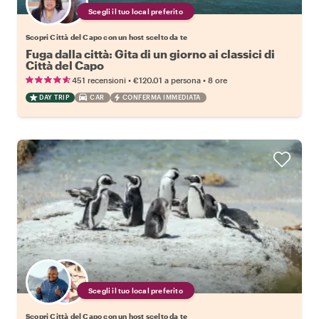
Scegli il tuo local preferito
Scopri Città del Capo con un host scelto da te
Fuga dalla città: Gita di un giorno ai classici di
Città del Capo
•
•
451 recensioni
€120.01
a persona
8 ore
DAY TRIP
CAR
CONFERMA IMMEDIATA
Scegli il tuo local preferito
Scopri Città del Capo con un host scelto da te