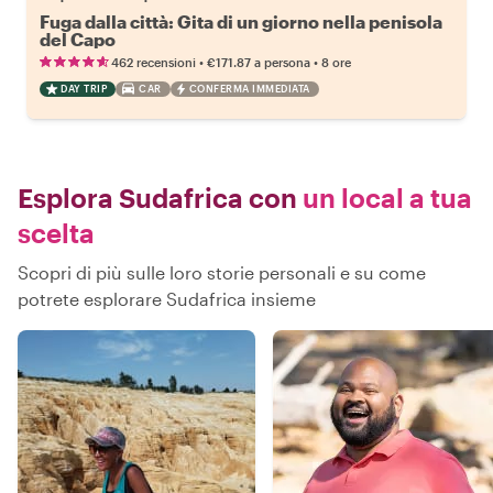
Fuga dalla città: Gita di un giorno nella penisola
del Capo
•
•
462 recensioni
€171.87
a persona
8 ore
DAY TRIP
CAR
CONFERMA IMMEDIATA
Esplora Sudafrica con
un local a tua
scelta
Scopri di più sulle loro storie personali e su come
potrete esplorare Sudafrica insieme