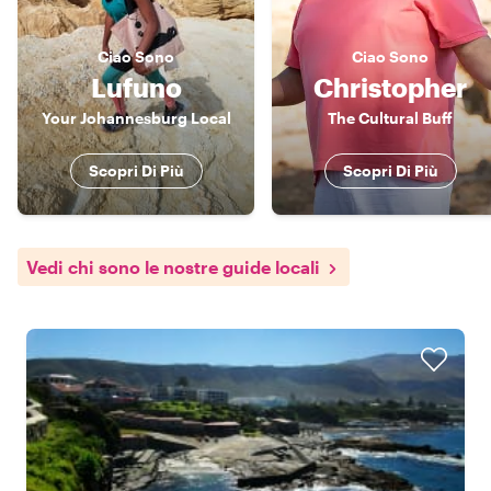
Ciao
Sono
Ciao
Sono
Lufuno
Christopher
Your Johannesburg Local
The Cultural Buff
Scopri Di Più
Scopri Di Più
Vedi chi sono le nostre guide locali