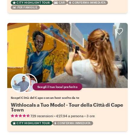
CITY HIGHLIGHT TOUR
CAR
CONFERMA IMMEDIATA
PER FAMIGLIE
Scegli il tuo local preferito
Scopri Città del Capo con un host scelto da te
Withlocals a Tuo Modo! - Tour della Città di Cape
Town
•
•
729 recensioni
€27.94
a persona
3 ore
CITY HIGHLIGHT TOUR
CONFERMA IMMEDIATA