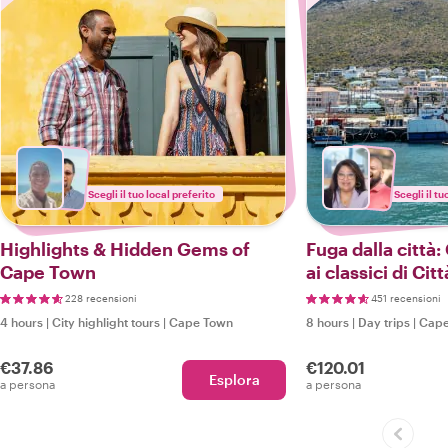
Scegli il tuo local preferito
Scegli il tu
Highlights & Hidden Gems of
Fuga dalla città:
Cape Town
ai classici di Cit
228 recensioni
451 recensioni
4 hours
|
City highlight tours
|
Cape Town
8 hours
|
Day trips
|
Cape
€37.86
€120.01
Esplora
a persona
a persona