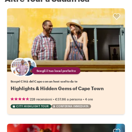
Scegli il tuo local preferito
Scopri Città del Capo con un host scelto da te
Highlights & Hidden Gems of Cape Town
•
•
228 recensioni
€37.86
a persona
4 ore
CITY HIGHLIGHT TOUR
CONFERMA IMMEDIATA