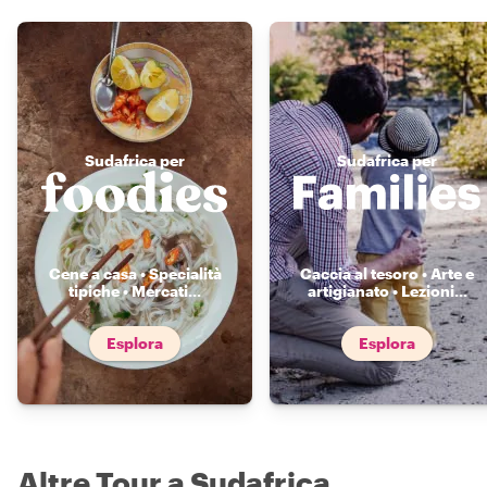
Sudafrica per
Sudafrica per
Cene a casa • Specialità
Caccia al tesoro • Arte e
tipiche • Mercati
...
artigianato • Lezioni
...
Esplora
Esplora
Altre Tour a Sudafrica