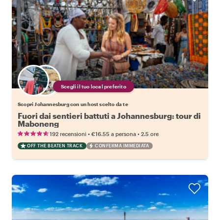
Scegli il tuo local preferito
Scopri Johannesburg con un host scelto da te
Fuori dai sentieri battuti a Johannesburg: tour di
Maboneng
•
•
192 recensioni
€16.55
a persona
2.5 ore
OFF THE BEATEN TRACK
CONFERMA IMMEDIATA