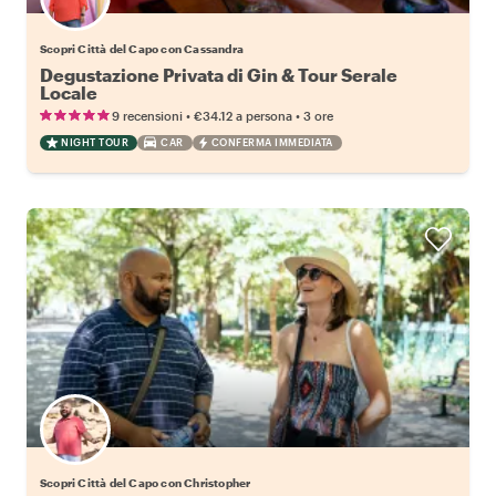
Scopri Città del Capo con Cassandra
Degustazione Privata di Gin & Tour Serale
Locale
•
•
9 recensioni
€34.12
a persona
3 ore
NIGHT TOUR
CAR
CONFERMA IMMEDIATA
Scopri Città del Capo con Christopher