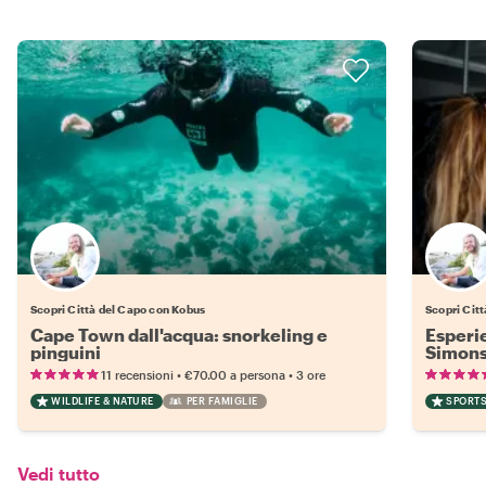
Scopri Città del Capo con Kobus
Scopri Cit
Cape Town dall'acqua: snorkeling e
Esperi
pinguini
Simons
•
•
11 recensioni
€70.00
a persona
3 ore
WILDLIFE & NATURE
PER FAMIGLIE
SPORTS
Vedi tutto