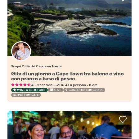
Scopri Città del Capo con Trevor
Gita di un giorno a Cape Town tra balene e vino
con pranzo a base di pesce
•
•
45 recensioni
€116.47
a persona
8 ore
WINE & BEER TOUR
CAR
CONFERMA IMMEDIATA
PER FAMIGLIE