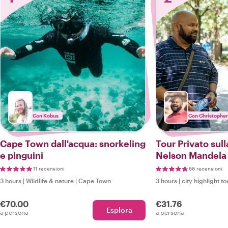
Con Kobus
Con Christopher
Cape Town dall'acqua: snorkeling
Tour Privato sull
e pinguini
Nelson Mandela 
11 recensioni
66 recensioni
3 hours
|
Wildlife & nature
|
Cape Town
3 hours
|
city highlight to
€70.00
€31.76
Esplora
a persona
a persona