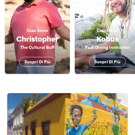
Ciao
Sono
Ciao
Sono
Christopher
Kobus
The Cultural Buff
Padi Diving Instructor
Scopri Di Più
Scopri Di Più