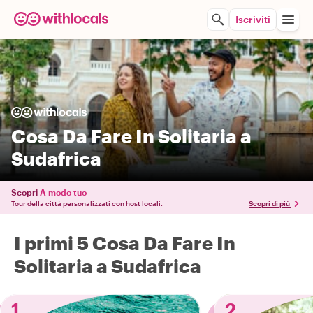
Iscriviti
Cosa Da Fare In Solitaria a
Sudafrica
Scopri
A modo tuo
Tour della città personalizzati con host locali.
Scopri di più
I primi 5 Cosa Da Fare In
Solitaria a Sudafrica
1
2