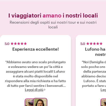
I viaggiatori
amano
i nostri locali
Recensioni degli ospiti sui nostri tour e sui nostri
locali
5.0
5.0
Esperienza eccellente!
Lufono ha 
nostr
"Abbiamo avuto uno scalo prolungato
"Noi (famiglia
e volevamo vedere un po' la città e
solo poche ore
assaggiare alcuni piatti locali! Lufuno
della partenza
è stata molto disponibile nel
abbiamo deciso 
rispondere alla mia richiesta e ha fatto
Lufono. È stat
di tutto per farci sentire i benvenuti,
portato a fare
Leggi di più
Leg
conoscendo molti posti del posto con
intorno a Newt
cibi deliziosi e suggerendoci anche
sulla sua auto p
come sostenere la comunità durante il
sarebbe stato im
nostro tour. Ci è piaciuto
Soweto era nel