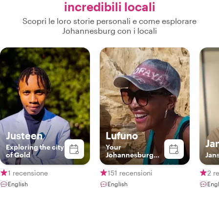
incredibili locali
Scopri le loro storie personali e come esplorare
Johannesburg con i locali
Justeen
Lufuno
Ja
Exploring the city
Your
of Gold
Johannesburg
Jans
Local
1 recensione
151 recensioni
2 r
English
English
Engl