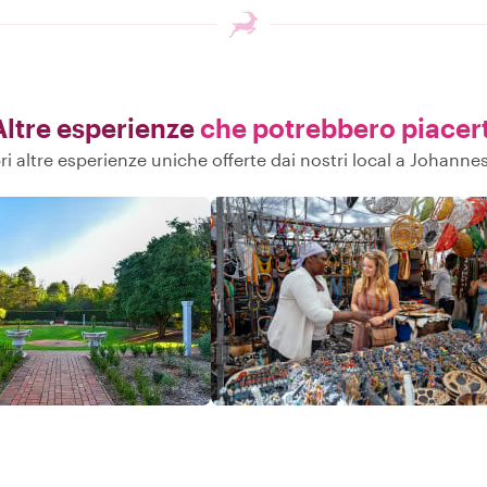
Altre esperienze
che potrebbero piacert
i altre esperienze uniche offerte dai nostri local a Johann