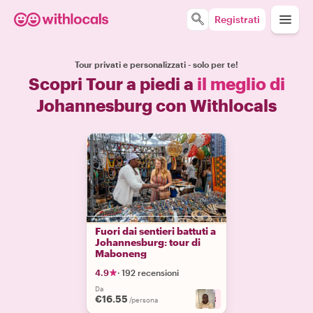
Registrati
Tour privati e personalizzati - solo per te!
Scopri Tour a piedi a
il meglio di
Johannesburg con Withlocals
Fuori dai sentieri battuti a
Johannesburg: tour di
Maboneng
4.9
·
192 recensioni
Da
€16.55
+
3
/persona