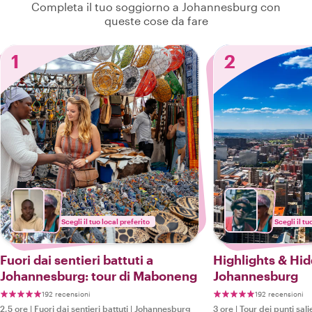
Completa il tuo soggiorno a Johannesburg con
queste cose da fare
1
2
Scegli il tuo local preferito
Scegli il tu
Fuori dai sentieri battuti a
Highlights & Hi
Johannesburg: tour di Maboneng
Johannesburg
192 recensioni
192 recensioni
2,5 ore
|
Fuori dai sentieri battuti
|
Johannesburg
3 ore
|
Tour dei punti sali