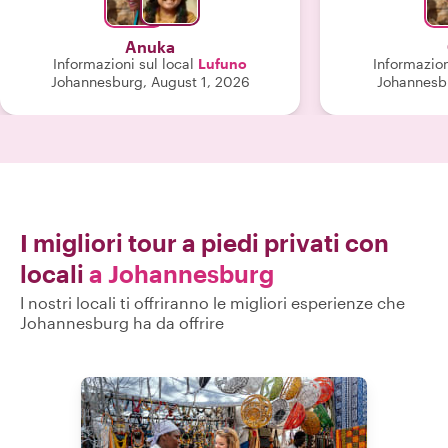
particolarmente ascoltare i racconti
contenti di a
sulla vita locale e le esperienze,
interessante! 
Anuka
incluse le sue personali. Siamo partiti
fatti storici e c
Informazioni sul local
Lufuno
Informazion
come sconosciuti e ci siamo salutati
più important
Johannesburg, August 1, 2026
Johannesbu
come amici!"
uno spuntino lo
normalmente n
l'abbiamo fat
questo tour coi
tuoi sog
I migliori tour a piedi privati con
locali
a Johannesburg
I nostri locali ti offriranno le migliori esperienze che
Johannesburg ha da offrire