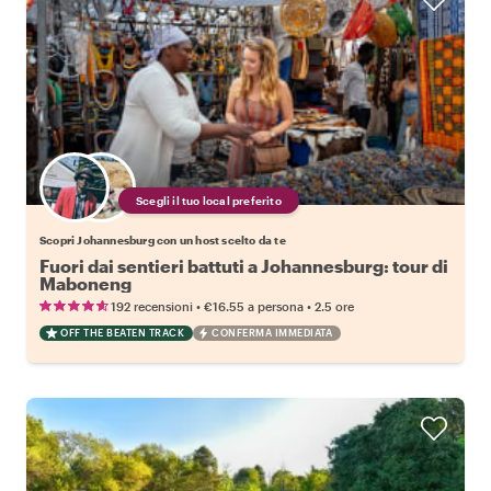
Scegli il tuo local preferito
Scopri Johannesburg con un host scelto da te
Fuori dai sentieri battuti a Johannesburg: tour di
Maboneng
•
•
192 recensioni
€16.55
a persona
2.5 ore
OFF THE BEATEN TRACK
CONFERMA IMMEDIATA