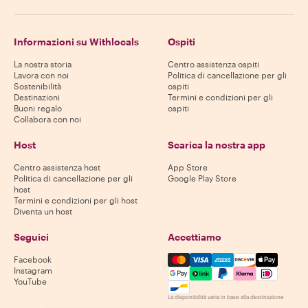
Informazioni su Withlocals
Ospiti
La nostra storia
Centro assistenza ospiti
Lavora con noi
Politica di cancellazione per gli
Sostenibilità
ospiti
Destinazioni
Termini e condizioni per gli
Buoni regalo
ospiti
Collabora con noi
Host
Scarica la nostra app
Centro assistenza host
App Store
Politica di cancellazione per gli
Google Play Store
host
Termini e condizioni per gli host
Diventa un host
Seguici
Accettiamo
Mastercard, Visa, Amex, Di
Facebook
Instagram
YouTube
La disponibilità varia in base alla destinazione