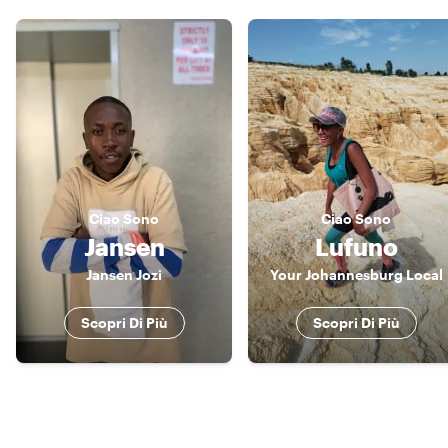
Ciao
Sono
Ciao
Sono
Jansen
Lufuno
Jansen Jozi
Your Johannesburg Local
Scopri Di Più
Scopri Di Più