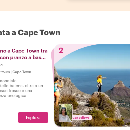
nata a Cape Town
2
orno a Cape Town tra
 con pranzo a base
oni
 tours
|
Cape Town
 mondiale
delle balene, oltre a un
esce fresco e una
enza enologica!
Esplora
Con Veliswa