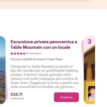
3
Escursione privata panoramica a
Table Mountain con un locale
18 recensioni
4 hours
|
wildlife & nature
|
Cape Town
Conquista la Table Mountain e sentiti al
top del mondo con un gratificante trekking
privato. Trascorri mezza giornata nella
natura e sali sulla montagna più iconica di
Cape Town. Raggiungi la cima e goditi una
vista mozzafiato circondato da gemme
naturali. Scendi a piedi o prendi la funivia,
€24.71
la scelta è tua!
Esplora
Con Tr
a persona