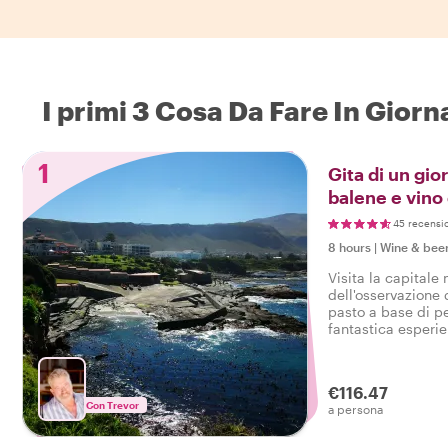
I primi 3 Cosa Da Fare In Gior
1
Gita di un gi
balene e vino
di pesce
45 recensi
8 hours
|
Wine & beer
Visita la capitale
dell'osservazione 
pasto a base di p
fantastica esperi
€116.47
Con Trevor
a persona