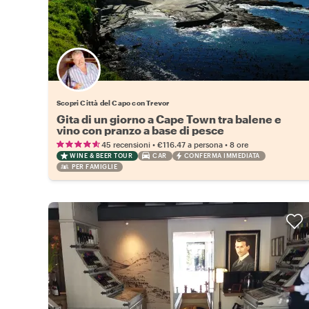
Scopri Città del Capo con Trevor
Gita di un giorno a Cape Town tra balene e
vino con pranzo a base di pesce
•
•
45 recensioni
€116.47
a persona
8 ore
WINE & BEER TOUR
CAR
CONFERMA IMMEDIATA
PER FAMIGLIE