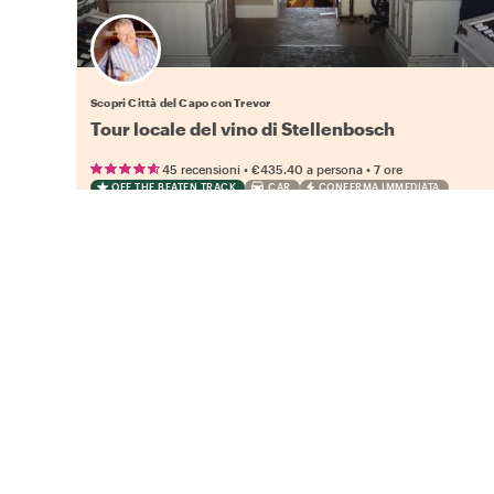
Scopri Città del Capo con Trevor
Tour locale del vino di Stellenbosch
•
•
45 recensioni
€435.40
a persona
7 ore
OFF THE BEATEN TRACK
CAR
CONFERMA IMMEDIATA
PER FAMIGLIE
Esplora Città del Capo con
un loc
Scopri di più sulle loro storie personali e s