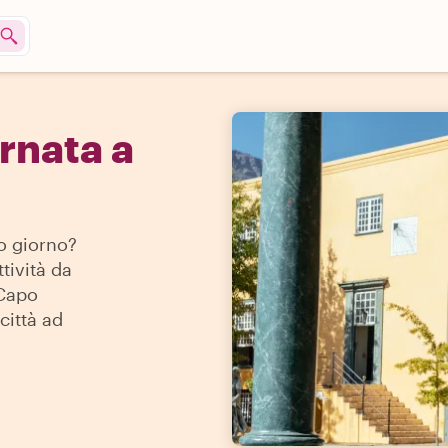
rnata a
lo giorno?
ttività da
 Capo
città ad