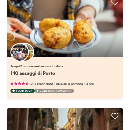
Scegli il tuo local preferito
Scopri Porto con un host scelto da te
I 10 assaggi di Porto
•
•
1237 recensioni
€64.40
a persona
3 ore
FOOD TOUR
CONFERMA IMMEDIATA