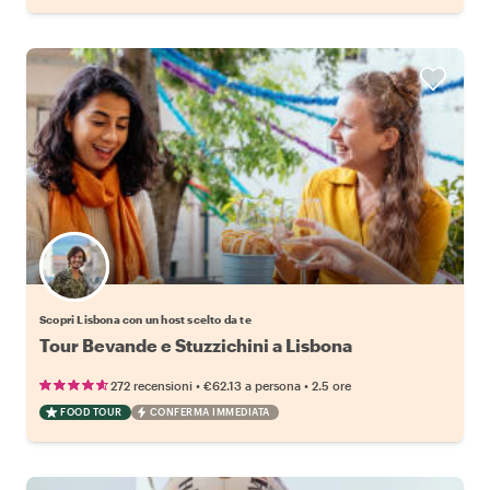
Scegli il tuo local preferito
Scopri Lisbona con un host scelto da te
Tour Bevande e Stuzzichini a Lisbona
•
•
272 recensioni
€62.13
a persona
2.5 ore
FOOD TOUR
CONFERMA IMMEDIATA