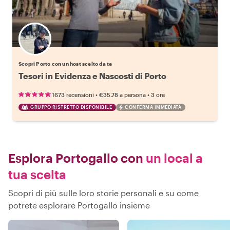
Scegli il tuo local preferito
Scopri Porto con un host scelto da te
Tesori in Evidenza e Nascosti di Porto
•
•
1673 recensioni
€35.78
a persona
3 ore
GRUPPO RISTRETTO DISPONIBILE
CONFERMA IMMEDIATA
Esplora Portogallo con
un local a
tua scelta
Scopri di più sulle loro storie personali e su come
potrete esplorare Portogallo insieme