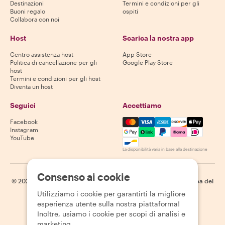
Destinazioni
Termini e condizioni per gli
Buoni regalo
ospiti
Collabora con noi
Host
Scarica la nostra app
Centro assistenza host
App Store
Politica di cancellazione per gli
Google Play Store
host
Termini e condizioni per gli host
Diventa un host
Seguici
Accettiamo
Mastercard, Visa, Amex, Di
Facebook
Instagram
YouTube
La disponibilità varia in base alla destinazione
Consenso ai cookie
©
2026
Withlocals.com
|
Informativa sulla privacy
|
Cookie
|
Mappa del
sito
Utilizziamo i cookie per garantirti la migliore
esperienza utente sulla nostra piattaforma!
Inoltre, usiamo i cookie per scopi di analisi e
marketing.