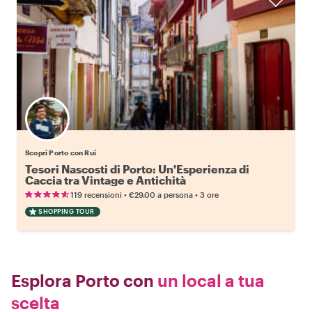
Scopri Porto con Rui
Tesori Nascosti di Porto: Un'Esperienza di
Caccia tra Vintage e Antichità
•
•
119 recensioni
€29.00
a persona
3 ore
SHOPPING TOUR
Esplora Porto con
un local a tua
scelta