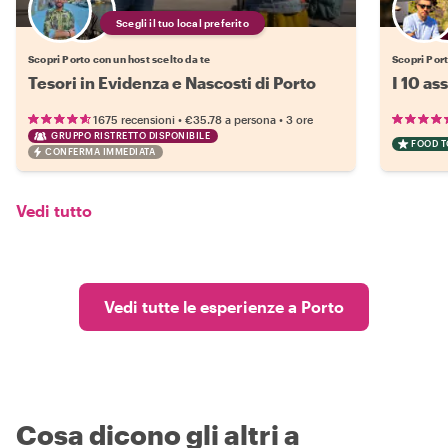
Scegli il tuo local preferito
Scopri Porto con un host scelto da te
Scopri Port
Tesori in Evidenza e Nascosti di Porto
I 10 as
•
•
1675 recensioni
€35.78
a persona
3 ore
GRUPPO RISTRETTO DISPONIBILE
FOOD 
CONFERMA IMMEDIATA
Vedi tutto
Vedi tutte le esperienze a Porto
Cosa dicono gli altri a