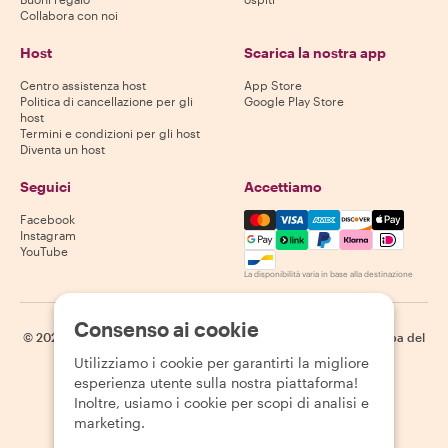
Collabora con noi
Host
Scarica la nostra app
Centro assistenza host
App Store
Politica di cancellazione per gli
Google Play Store
host
Termini e condizioni per gli host
Diventa un host
Seguici
Accettiamo
Mastercard, Visa, Amex, Di
Facebook
Instagram
YouTube
La disponibilità varia in base alla destinazione
Consenso ai cookie
©
2026
Withlocals.com
|
Informativa sulla privacy
|
Cookie
|
Mappa del
sito
Utilizziamo i cookie per garantirti la migliore
esperienza utente sulla nostra piattaforma!
Inoltre, usiamo i cookie per scopi di analisi e
marketing.