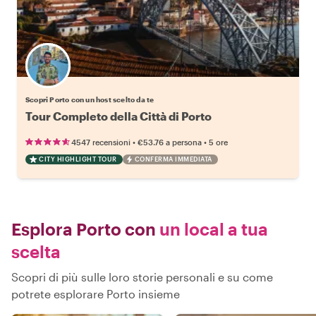
Scegli il tuo local preferito
Scopri Porto con un host scelto da te
Tour Completo della Città di Porto
•
•
4547 recensioni
€53.76
a persona
5 ore
CITY HIGHLIGHT TOUR
CONFERMA IMMEDIATA
Esplora Porto con
un local a tua
scelta
Scopri di più sulle loro storie personali e su come
potrete esplorare Porto insieme