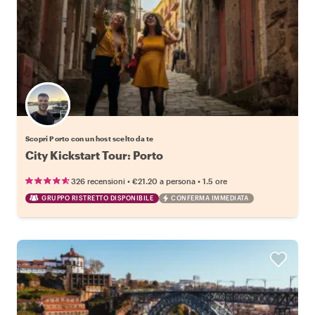
Scegli il tuo local preferito
Scopri Porto con un host scelto da te
City Kickstart Tour: Porto
•
•
326 recensioni
€21.20
a persona
1.5 ore
GRUPPO RISTRETTO DISPONIBILE
CONFERMA IMMEDIATA