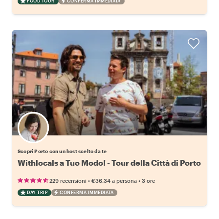
FOOD TOUR
CONFERMA IMMEDIATA
Scegli il tuo local preferito
Scopri Porto con un host scelto da te
Withlocals a Tuo Modo! - Tour della Città di Porto
•
•
229 recensioni
€36.34
a persona
3 ore
DAY TRIP
CONFERMA IMMEDIATA