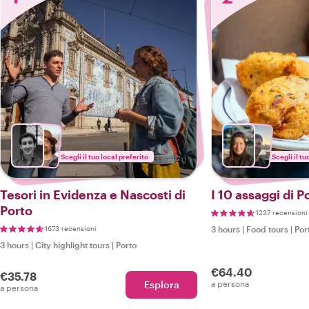
Scegli il tuo local preferito
Scegli il tu
Tesori in Evidenza e Nascosti di
I 10 assaggi di P
Porto
1237 recensioni
1673 recensioni
3 hours
|
Food tours
|
Por
3 hours
|
City highlight tours
|
Porto
€64.40
€35.78
Esplora
a persona
a persona