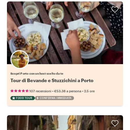
Scegli il tuo local preferito
Scopri Porto con un host scelto da te
Tour di Bevande e Stuzzichini a Porto
•
•
107 recensioni
€53.38
a persona
2.5 ore
FOOD TOUR
CONFERMA IMMEDIATA