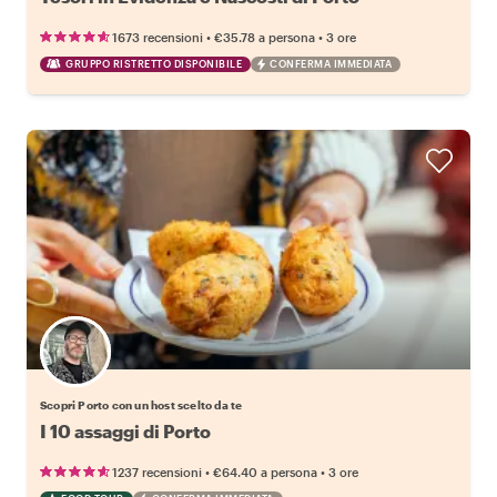
•
•
1673 recensioni
€35.78
a persona
3 ore
GRUPPO RISTRETTO DISPONIBILE
CONFERMA IMMEDIATA
Scegli il tuo local preferito
Scopri Porto con un host scelto da te
I 10 assaggi di Porto
•
•
1237 recensioni
€64.40
a persona
3 ore