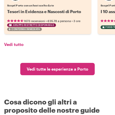
Scopri Porto con un host scelto da te
Scopri Port
Tesori in Evidenza e Nascosti di Porto
I 10 as
•
•
1673 recensioni
€35.78
a persona
3 ore
GRUPPO RISTRETTO DISPONIBILE
FOOD 
CONFERMA IMMEDIATA
Vedi tutto
Vedi tutte le esperienze a Porto
Cosa dicono gli altri a
proposito delle nostre guide