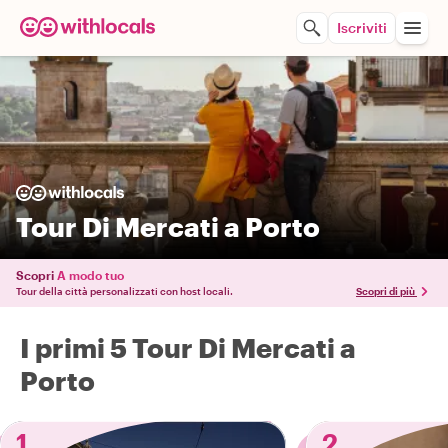
Iscriviti
Tour Di Mercati a Porto
Scopri
A modo tuo
Tour della città personalizzati con host locali.
Scopri di più
I primi 5 Tour Di Mercati a
Porto
1
2