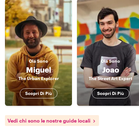
Olá
Sono
Olá
Sono
Miguel
Joao
The Urban Explorer
The Street Art Expert
Scopri Di Più
Scopri Di Più
Vedi chi sono le nostre guide locali