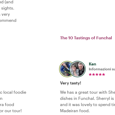
ed (and
 sights.
s very
recommend
The 10 Tastings of Funchal
Ken
Informazioni su
Very tasty!
c local foodie
We has a great tour with Sher
an
dishes in Funchal. Sherryl i
ira food
and it was lovely to spend t
or our tour!
Madeiran food.