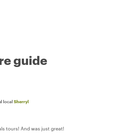
tre guide
l local
Sherryl
als tours! And was just great!