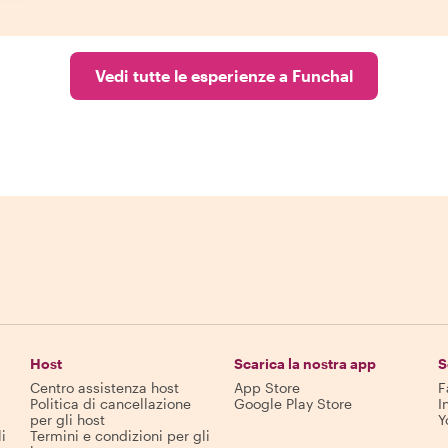
Vedi tutte le esperienze a Funchal
Host
Scarica la nostra app
S
Centro assistenza host
App Store
F
Politica di cancellazione
Google Play Store
I
per gli host
Y
i
Termini e condizioni per gli