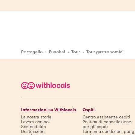
Portogallo
›
Funchal
›
Tour
›
Tour gastronomici
Informazioni su Withlocals
Ospiti
La nostra storia
Centro assistenza ospiti
Lavora con noi
Politica di cancellazione
Sostenibilità
per gli ospiti
Destinazioni
Termini e condizioni per gl