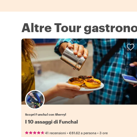
Altre Tour gastron
Scopri Funchal con Sherryl
I 10 assaggi di Funchal
•
•
41 recensioni
€81.62
a persona
3 ore