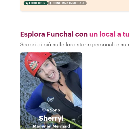
FOOD TOUR
CONFERMA IMMEDIATA
Esplora Funchal con
un local a t
Scopri di più sulle loro storie personali e 
Olá
Sono
Sherryl
Maderian Mermaid