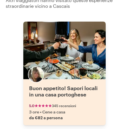
Altri viaggiatori hanno visitato queste esperienze
straordinarie vicino a Cascais
Buon appetito! Sapori locali
in una casa portoghese
5.0
345 recensioni
3 ore
•
Cene a casa
da €82 a persona