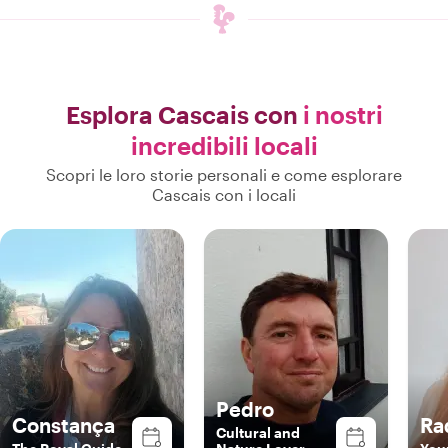
Esplora Cascais con
i nostri
incredibili locali
Scopri le loro storie personali e come esplorare
Cascais con i locali
Pedro
Constança
Ra
Cultural and