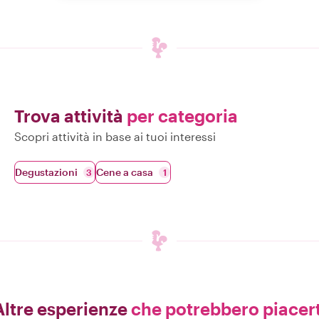
Trova attività
per categoria
Scopri attività in base ai tuoi interessi
Degustazioni
Cene a casa
3
1
Altre esperienze
che potrebbero piacert