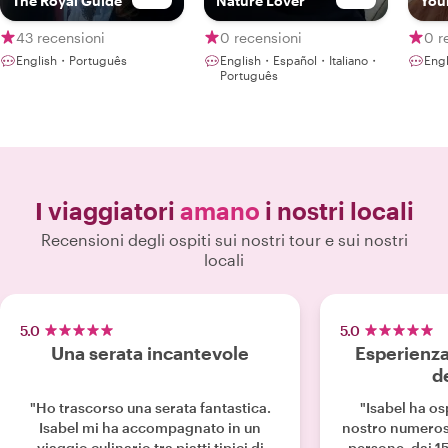
The Royal Guide
Nature Lover
Your
43 recensioni
0 recensioni
0 r
English・Português
English・Español・Italiano・
Eng
Português
I viaggiatori
amano
i nostri locali
Recensioni degli ospiti sui nostri tour e sui nostri
locali
5.0
5.0
Una serata incantevole
Esperienza
d
"Ho trascorso una serata fantastica.
"Isabel ha os
Isabel mi ha accompagnato in un
nostro numeros
viaggio culinario tra piatti tipici di
persone, dai 15