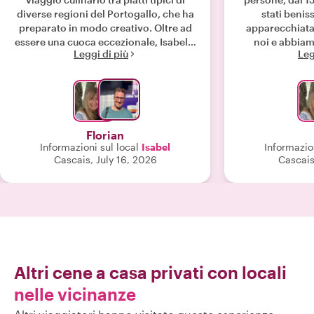
diverse regioni del Portogallo, che ha
stati benis
preparato in modo creativo. Oltre ad
apparecchiata
essere una cuoca eccezionale, Isabel è
noi e abbiam
Leggi di più
Leg
anche una padrona di casa fantastica.
selezione di in
Ho apprezzato così tanto la serata che
iniziare il pas
non posso che consigliarla."
delizioso vin
successiva è s
(nasello in sal
con purè di p
Florian
delizioso piatt
Informazioni sul local
Isabel
Informazion
dalla regione na
Cascais, July 16, 2026
Cascais
del Portogallo,
da un ottimo v
fossimo pieni, s
i dolci per c
pasteis de nat
padrona di casa
Altri cene a casa privati con locali
nelle vicinanze