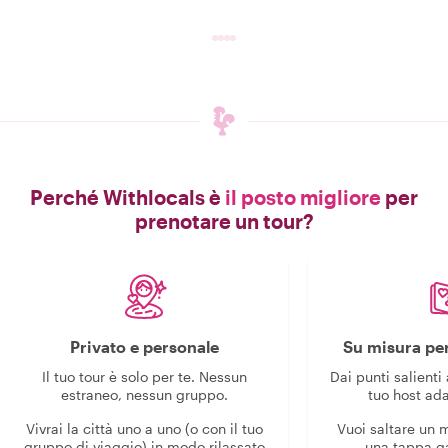
Perché Withlocals è
il posto migliore
per
prenotare un tour?
Privato e personale
Su misura per
Il tuo tour è solo per te. Nessun
Dai punti salienti 
estraneo, nessun gruppo.
tuo host ada
Vivrai la città uno a uno (o con il tuo
Vuoi saltare un
gruppo di viaggio) in modo rilassato
una tappa g