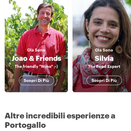
Olá
Sono
Olá
Sono
Joao & Friends
Silvia
The friendly "Wino" ;-)
The Food Expert
Scopri Di Più
Scopri Di Più
Altre incredibili esperienze a
Portogallo