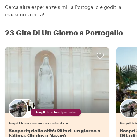
Cerca altre esperienze simili a Portogallo e goditi al
massimo la città!
23 Gite Di Un Giorno a Portogallo
Scegli il tuo local preferito
Scopri Lisbona con un host scelto da te
Scopri Lisb
Scoperta della città: Gita di un giorno a
Scopri 
Fátima, Óbidos e Nazaré
Gita di