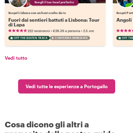
Scegli il tuo local preferito
Scopri Lisbona con un host scelto da te
Scopri Port
Fuori dai sentieri battuti a Lisbona: Tour
Angoli 
di Lapa
•
•
222 recensioni
€28.39
a persona
2.5 ore
OFF THE BEATEN TRACK
CONFERMA IMMEDIATA
OFF TH
Vedi tutto
Vedi tutte le esperienze a Portogallo
Cosa dicono gli altri a