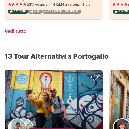
•
•
2153 recensioni
€121.14
a persona
8 ore
DAY TRIP
CAR
CONFERMA IMMEDIATA
DAY TRI
Vedi tutto
13 Tour Alternativi a Portogallo