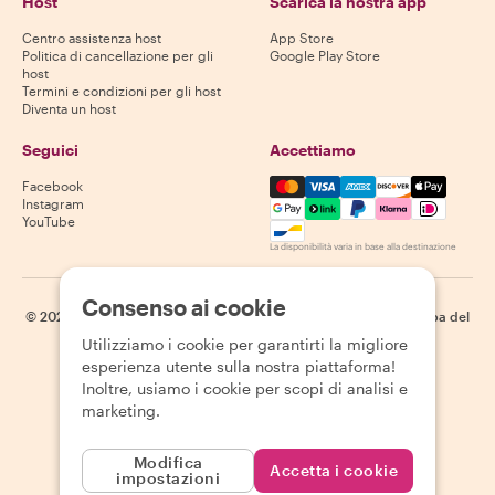
Host
Scarica la nostra app
Centro assistenza host
App Store
Politica di cancellazione per gli
Google Play Store
host
Termini e condizioni per gli host
Diventa un host
Seguici
Accettiamo
Mastercard, Visa, Amex, Di
Facebook
Instagram
YouTube
La disponibilità varia in base alla destinazione
Consenso ai cookie
©
2026
Withlocals.com
|
Informativa sulla privacy
|
Cookie
|
Mappa del
sito
Utilizziamo i cookie per garantirti la migliore
esperienza utente sulla nostra piattaforma!
Inoltre, usiamo i cookie per scopi di analisi e
marketing.
Modifica
Accetta i cookie
impostazioni