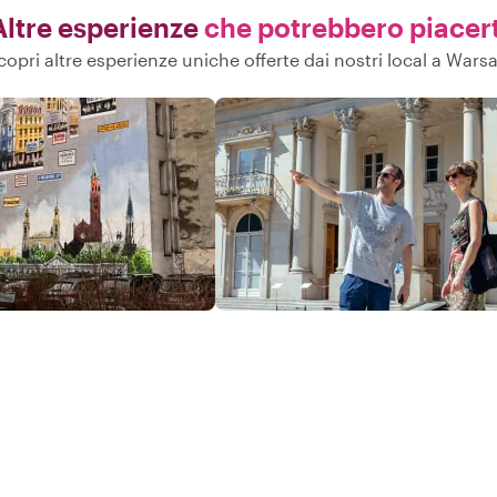
Altre esperienze
che potrebbero piacert
copri altre esperienze uniche offerte dai nostri local a Wars