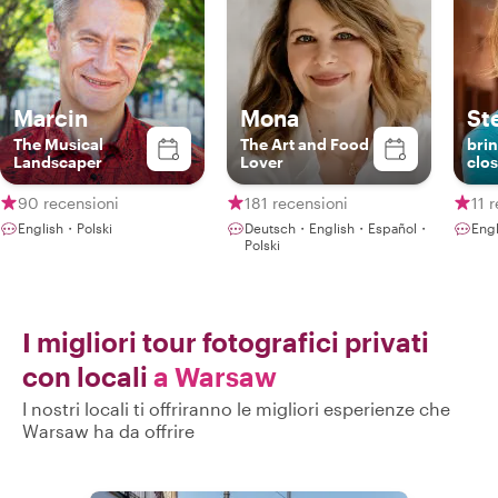
Marcin
Mona
St
The Musical
The Art and Food
bri
Landscaper
Lover
clos
90 recensioni
181 recensioni
11 
English・Polski
Deutsch・English・Español・
Eng
Polski
I migliori tour fotografici privati
con locali
a Warsaw
I nostri locali ti offriranno le migliori esperienze che
Warsaw ha da offrire