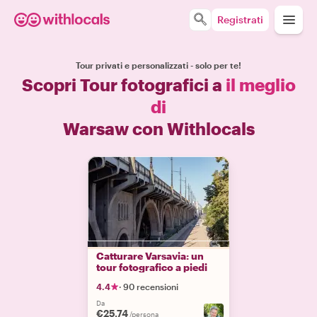
Registrati
Tour privati e personalizzati - solo per te!
Scopri Tour fotografici a
il meglio
di
Warsaw con Withlocals
Catturare Varsavia: un
tour fotografico a piedi
4.4
·
90 recensioni
Da
€25.74
/persona