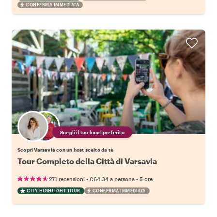
CONFERMA IMMEDIATA
Scegli il tuo local preferito
Scopri Varsavia con un host scelto da te
Tour Completo della Città di Varsavia
•
•
271 recensioni
€64.34
a persona
5 ore
CITY HIGHLIGHT TOUR
CONFERMA IMMEDIATA