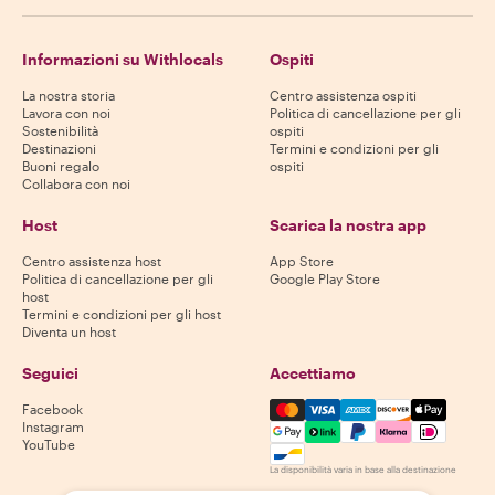
Informazioni su Withlocals
Ospiti
La nostra storia
Centro assistenza ospiti
Lavora con noi
Politica di cancellazione per gli
Sostenibilità
ospiti
Destinazioni
Termini e condizioni per gli
Buoni regalo
ospiti
Collabora con noi
Host
Scarica la nostra app
Centro assistenza host
App Store
Politica di cancellazione per gli
Google Play Store
host
Termini e condizioni per gli host
Diventa un host
Seguici
Accettiamo
Mastercard, Visa, Amex, Di
Facebook
Instagram
YouTube
La disponibilità varia in base alla destinazione