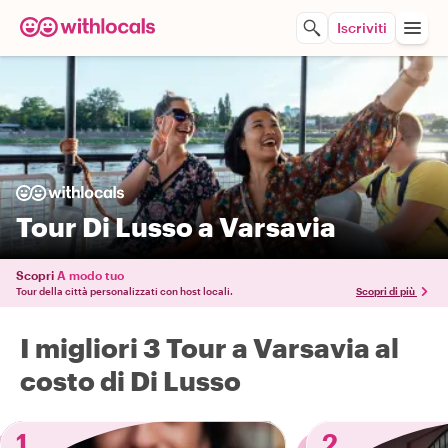
Iscriviti
Tour Di Lusso a Varsavia
Scopri
A modo tuo
Tour della città personalizzati con host locali.
Scopri di più
I migliori 3 Tour a Varsavia al
costo di Di Lusso
1
2