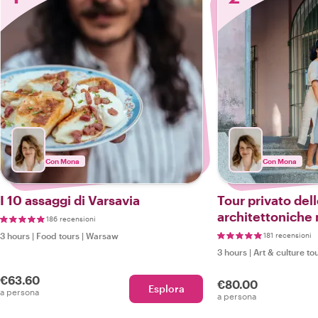
Con Mona
Con Mona
I 10 assaggi di Varsavia
Tour privato de
architettoniche
186 recensioni
Varsavia
3 hours
|
Food tours
|
Warsaw
181 recensioni
3 hours
|
Art & culture to
€63.60
€80.00
Esplora
a persona
a persona