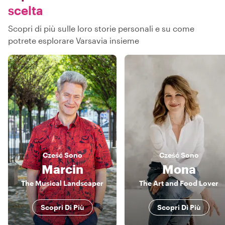
scelta
Scopri di più sulle loro storie personali e su come
potrete esplorare Varsavia insieme
Cześć
Sono
Cześć
Sono
Marcin
Mona
The Musical Landscaper
The Art and Food Lover
Scopri Di Più
Scopri Di Più