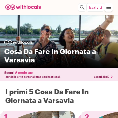
Iscriviti
Cosa Da Fare In Giornata a
Varsavia
Scopri
A modo tuo
Tour della città personalizzati con host locali.
Scopri di più
I primi 5 Cosa Da Fare In
Giornata a Varsavia
1
2