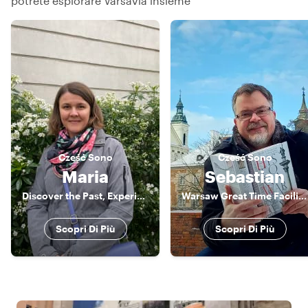
potrete esplorare Varsavia insieme
Cześć
Sono
Cześć
Sono
Maria
Sebastian
Discover the Past, Experience the Present.
Warsaw Great Time Facilitator
Scopri Di Più
Scopri Di Più