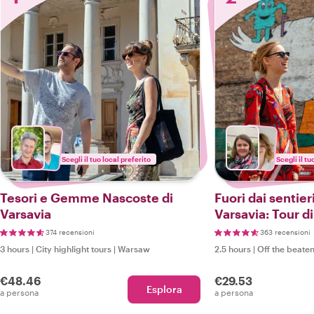
Scegli il tuo local preferito
Scegli il tu
Tesori e Gemme Nascoste di
Fuori dai sentieri
Varsavia
Varsavia: Tour d
374 recensioni
363 recensioni
3 hours
|
City highlight tours
|
Warsaw
2.5 hours
|
Off the beaten
€48.46
€29.53
Esplora
a persona
a persona