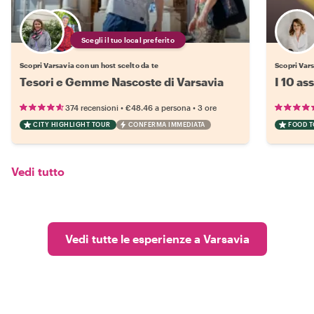
Scegli il tuo local preferito
Scopri Varsavia con un host scelto da te
Scopri Var
Tesori e Gemme Nascoste di Varsavia
I 10 as
•
•
374 recensioni
€48.46
a persona
3 ore
CITY HIGHLIGHT TOUR
CONFERMA IMMEDIATA
FOOD 
Vedi tutto
Vedi tutte le esperienze a Varsavia