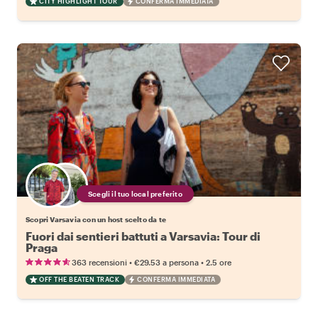
CITY HIGHLIGHT TOUR
CONFERMA IMMEDIATA
Scegli il tuo local preferito
Scopri Varsavia con un host scelto da te
Fuori dai sentieri battuti a Varsavia: Tour di
Praga
•
•
363 recensioni
€29.53
a persona
2.5 ore
OFF THE BEATEN TRACK
CONFERMA IMMEDIATA