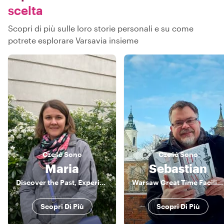
scelta
Scopri di più sulle loro storie personali e su come
potrete esplorare Varsavia insieme
Cześć
Sono
Cześć
Sono
Maria
Sebastian
Discover the Past, Experience the Present.
Warsaw Great Time Facilitator
Scopri Di Più
Scopri Di Più