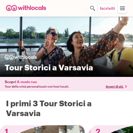
Iscriviti
Tour Storici a Varsavia
Scopri
A modo tuo
Tour della città personalizzati con host locali.
Scopri di più
I primi 3 Tour Storici a
Varsavia
1
2