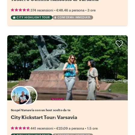
•
•
374 recensioni
€48.46
a persona
3 ore
CITY HIGHLIGHT TOUR
CONFERMA IMMEDIATA
Scegli il tuo local preferito
Scopri Varsavia con un host scelto da te
City Kickstart Tour: Varsavia
•
•
441 recensioni
€23.09
a persona
1.5 ore