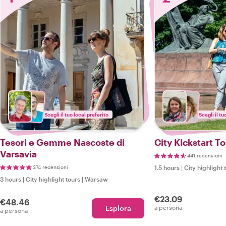
Scegli il tuo local preferito
Scegli il tu
Tesori e Gemme Nascoste di
City Kickstart To
Varsavia
441 recensioni
374 recensioni
1.5 hours
|
City highlight 
3 hours
|
City highlight tours
|
Warsaw
€23.09
€48.46
Esplora
a persona
a persona