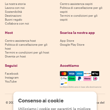
La nostra storia
Centro assistenza ospiti
Lavora con noi
Politica di cancellazione per gli
Sostenibilità
ospiti
Destinazioni
Termini e condizioni per gli
Buoni regalo
ospiti
Collabora con noi
Host
Scarica la nostra app
Centro assistenza host
App Store
Politica di cancellazione per gli
Google Play Store
host
Termini e condizioni per gli host
Diventa un host
Seguici
Accettiamo
Mastercard, Visa, Amex, Di
Facebook
Instagram
YouTube
La disponibilità varia in base alla destinazione
Consenso ai cookie
©
2026
Withlocals.com
|
Informativa sulla privacy
|
Cookie
|
Mappa del
sito
Utilizziamo i cookie per garantirti la migliore