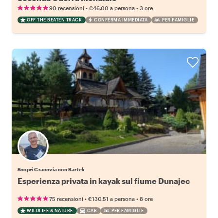
•
•
90 recensioni
€46.00
a persona
3 ore
OFF THE BEATEN TRACK
CONFERMA IMMEDIATA
PER FAMIGLIE
Scopri Cracovia con Bartek
Esperienza privata in kayak sul fiume Dunajec
•
•
75 recensioni
€130.51
a persona
8 ore
WILDLIFE & NATURE
CAR
PER FAMIGLIE