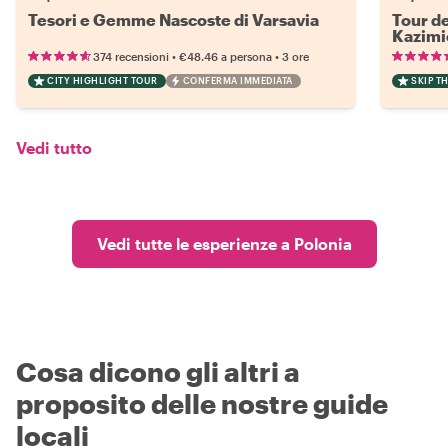
Tesori e Gemme Nascoste di Varsavia
Tour de
Kazimie
con un 
•
•
374 recensioni
€48.46
a persona
3 ore
CITY HIGHLIGHT TOUR
CONFERMA IMMEDIATA
SKIP T
Vedi tutto
Vedi tutte le esperienze a Polonia
Cosa dicono gli altri a
proposito delle nostre guide
locali