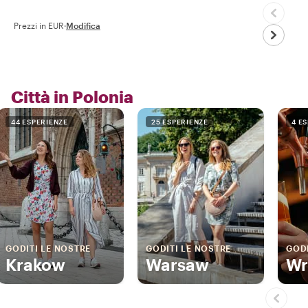
Prezzi in EUR
·
Modifica
Città in Polonia
44 ESPERIENZE
25 ESPERIENZE
4 E
GODITI LE NOSTRE
GODITI LE NOSTRE
GODI
Krakow
Warsaw
Wr