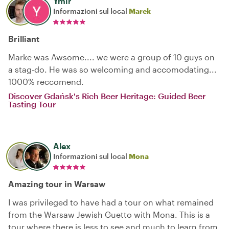
Ymir
Informazioni sul local
Marek
Brilliant
Marke was Awsome.... we were a group of 10 guys on
a stag-do. He was so welcoming and accomodating...
1000% reccomend.
Discover Gdańsk's Rich Beer Heritage: Guided Beer
Tasting Tour
Alex
Informazioni sul local
Mona
Amazing tour in Warsaw
I was privileged to have had a tour on what remained
from the Warsaw Jewish Guetto with Mona. This is a
tour where there is less to see and much to learn from.