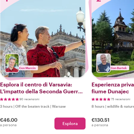
Con Marcin
Con Bartek
Esplora il centro di Varsavia:
Esperienza priva
L'impatto della Seconda Guerra
fiume Dunajec
Mondiale
90 recensioni
75 recensioni
3 hours
|
Off the beaten track
|
Warsaw
8 hours
|
wildlife & natur
€46.00
€130.51
Esplora
a persona
a persona