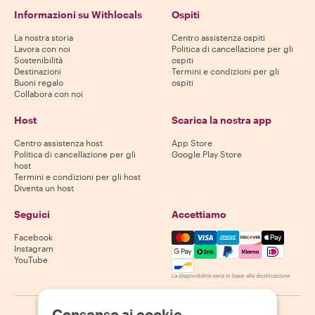
Informazioni su Withlocals
Ospiti
La nostra storia
Centro assistenza ospiti
Lavora con noi
Politica di cancellazione per gli
Sostenibilità
ospiti
Destinazioni
Termini e condizioni per gli
Buoni regalo
ospiti
Collabora con noi
Host
Scarica la nostra app
Centro assistenza host
App Store
Politica di cancellazione per gli
Google Play Store
host
Termini e condizioni per gli host
Diventa un host
Seguici
Accettiamo
Mastercard, Visa, Amex, Di
Facebook
Instagram
YouTube
La disponibilità varia in base alla destinazione
Consenso ai cookie