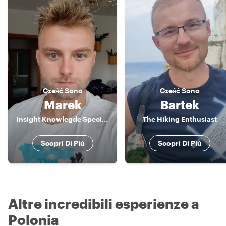
Cześć
Sono
Cześć
Sono
Marek
Bartek
Insight Knowlegde Specialist
The Hiking Enthusiast
Scopri Di Più
Scopri Di Più
Altre incredibili esperienze a
Polonia