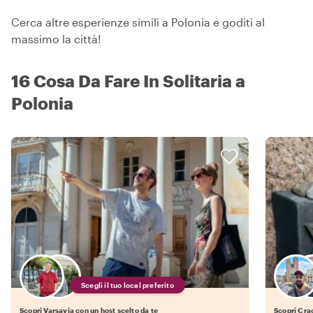
Cerca altre esperienze simili a Polonia e goditi al
massimo la città!
16 Cosa Da Fare In Solitaria a
Polonia
Scegli il tuo local preferito
Scopri Varsavia con un host scelto da te
Scopri Crac