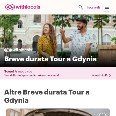
Iscriviti
Breve durata Tour a Gdynia
Scopri
A modo tuo
Tour della città personalizzati con host locali.
Scopri di più
Altre Breve durata Tour a
Gdynia