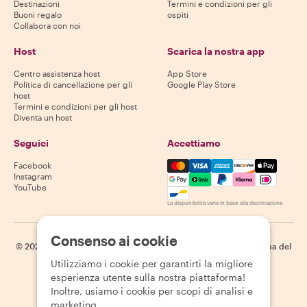
Destinazioni
Termini e condizioni per gli
Buoni regalo
ospiti
Collabora con noi
Host
Scarica la nostra app
Centro assistenza host
App Store
Politica di cancellazione per gli
Google Play Store
host
Termini e condizioni per gli host
Diventa un host
Seguici
Accettiamo
Mastercard, Visa, Amex, Di
Facebook
Instagram
YouTube
La disponibilità varia in base alla destinazione
Consenso ai cookie
©
2026
Withlocals.com
|
Informativa sulla privacy
|
Cookie
|
Mappa del
sito
Utilizziamo i cookie per garantirti la migliore
esperienza utente sulla nostra piattaforma!
Inoltre, usiamo i cookie per scopi di analisi e
marketing.