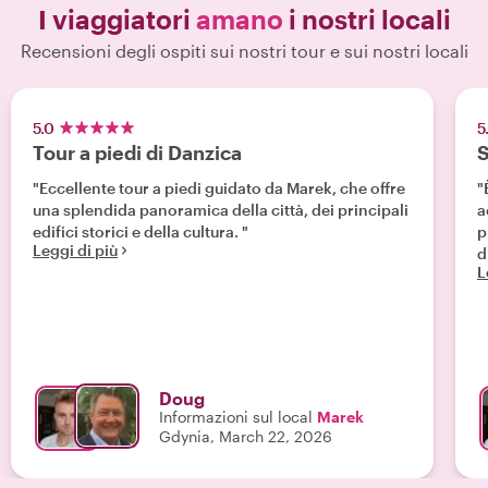
I viaggiatori
amano
i nostri locali
Recensioni degli ospiti sui nostri tour e sui nostri locali
5.0
5
Tour a piedi di Danzica
S
"Eccellente tour a piedi guidato da Marek, che offre
"
una splendida panoramica della città, dei principali
a
edifici storici e della cultura. "
p
Leggi di più
d
L
Doug
Informazioni sul local
Marek
Gdynia, March 22, 2026