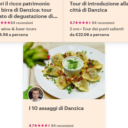
i il ricco patrimonio
Tour di introduzione all
 birra di Danzica: tour
città di Danzica
ato di degustazione di
84 recensioni
4.7
84 recensioni
•
wine-&-beer-tours
2 ore
•
Tour dei punti salienti
4.56 a persona
da €22.06 a persona
I 10 assaggi di Danzica
4.7
84 recensioni