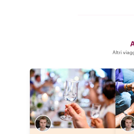
A
Altri via