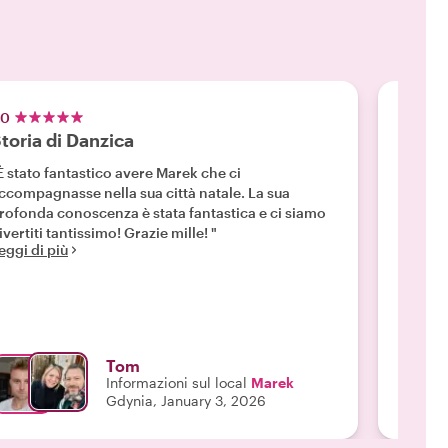
.0
5.0
toria di Danzica
Appas
È stato fantastico avere Marek che ci
"Marek 
ccompagnasse nella sua città natale. La sua
cose, pa
rofonda conoscenza è stata fantastica e ci siamo
un gran
ivertiti tantissimo! Grazie mille! "
sottoli
eggi di più
spiegan
Avrebbe
Leggi d
fine si
comunic
grado d
a nostr
Tom
Informazioni sul local
Marek
Gdynia, January 3, 2026