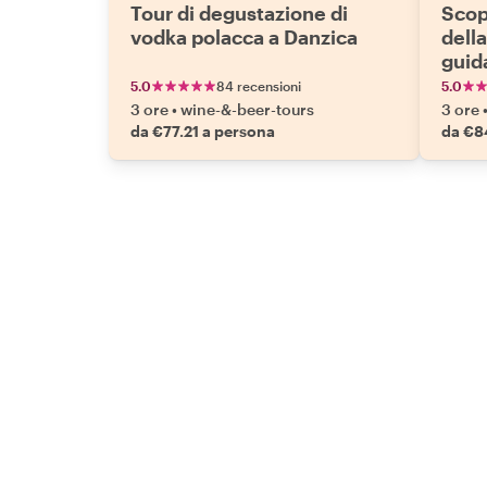
Tour di degustazione di
Scopr
vodka polacca a Danzica
della
guid
birra
5.0
84 recensioni
5.0
3 ore
•
wine-&-beer-tours
3 ore
da €77.21 a persona
da €8