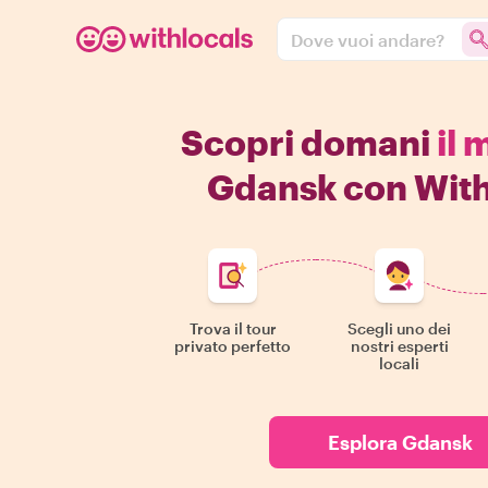
Dove vuoi andare?
Scopri domani
il 
Gdansk con With
Trova il tour
Scegli uno dei
privato perfetto
nostri esperti
locali
Esplora Gdansk