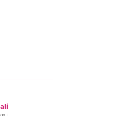
ali
cali