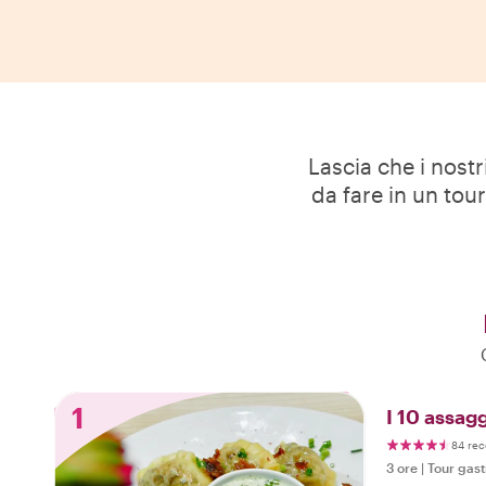
Lascia che i nostr
da fare in un tou
1
I 10 assagg
84 rec
3 ore
|
Tour gas