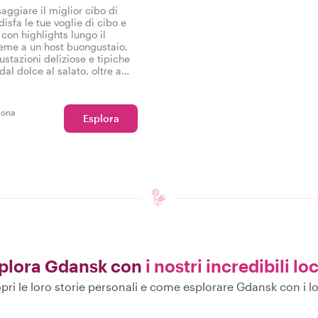
aggiare il miglior cibo di
isfa le tue voglie di cibo e
 con highlights lungo il
ieme a un host buongustaio.
stazioni deliziose e tipiche
al dolce al salato, oltre a
 gustoso tour gastronomico a
sona
Esplora
plora Gdansk con
i nostri incredibili loc
pri le loro storie personali e come esplorare Gdansk con i lo