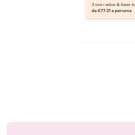
3 ore
•
wine-&-beer-t
da €77.21 a persona