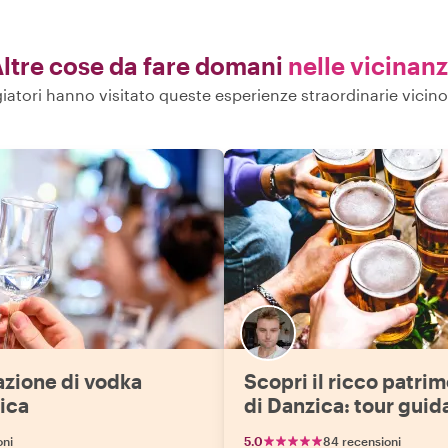
ltre cose da fare domani
nelle vicinan
ggiatori hanno visitato queste esperienze straordinarie vicin
azione di vodka
Scopri il ricco patrim
ica
di Danzica: tour guid
degustazione di birra
oni
5.0
84 recensioni