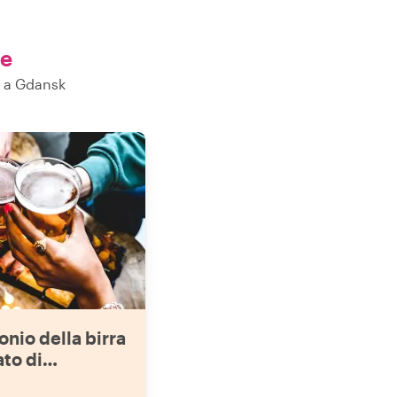
ze
o a Gdansk
onio della birra
ato di