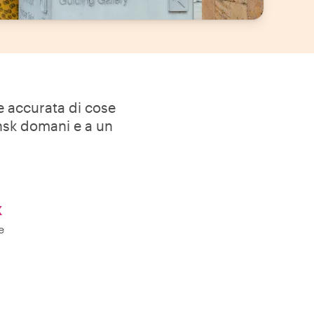
ne accurata di cose
ansk domani e a un
k
e