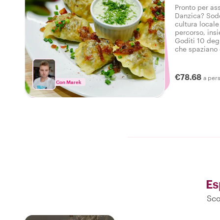
Pronto per ass
Danzica? Sodd
cultura locale
percorso, ins
Goditi 10 degu
che spaziano d
bevande in un
Danzica.
€78.68
a per
Con Marek
Es
Sco