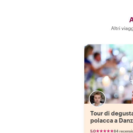
A
Altri via
Tour di degust
polacca a Danz
5.0
84 recensi