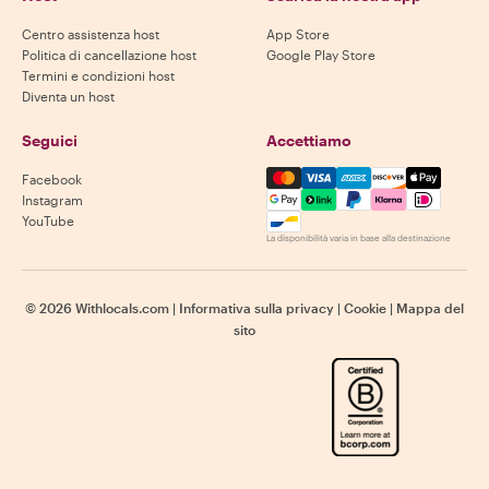
Centro assistenza host
App Store
Politica di cancellazione host
Google Play Store
Termini e condizioni host
Diventa un host
Seguici
Accettiamo
Mastercard, Visa, Amex, Di
Facebook
Instagram
YouTube
La disponibilità varia in base alla destinazione
©
2026
Withlocals.com
|
Informativa sulla privacy
|
Cookie
|
Mappa del
sito