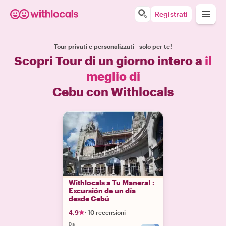
Registrati
Tour privati e personalizzati - solo per te!
Scopri Tour di un giorno intero a
il
meglio di
Cebu con Withlocals
Withlocals a Tu Manera! :
Excursión de un día
desde Cebú
4.9
·
10 recensioni
Da