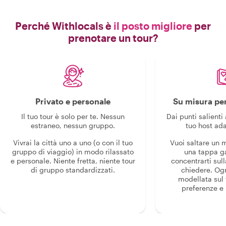
Perché Withlocals è
il posto migliore
per
prenotare un tour?
Privato e personale
Su misura per
Il tuo tour è solo per te. Nessun
Dai punti salienti 
estraneo, nessun gruppo.
tuo host ada
Vivrai la città uno a uno (o con il tuo
Vuoi saltare un
gruppo di viaggio) in modo rilassato
una tappa g
e personale. Niente fretta, niente tour
concentrarti sull
di gruppo standardizzati.
chiedere. Og
modellata sul 
preferenze e i