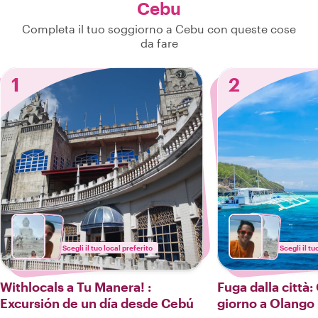
Cebu
Completa il tuo soggiorno a Cebu con queste cose
da fare
1
2
Scegli il tuo local preferito
Scegli il tu
Withlocals a Tu Manera! :
Fuga dalla città:
Excursión de un día desde Cebú
giorno a Olango 