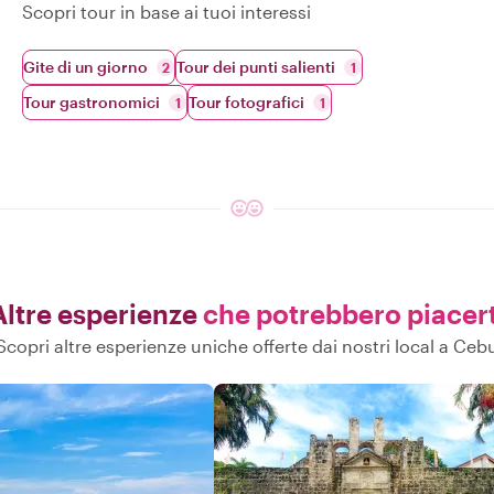
Scopri tour in base ai tuoi interessi
Gite di un giorno
Tour dei punti salienti
2
1
Tour gastronomici
Tour fotografici
1
1
Altre esperienze
che potrebbero piacert
Scopri altre esperienze uniche offerte dai nostri local a Ceb