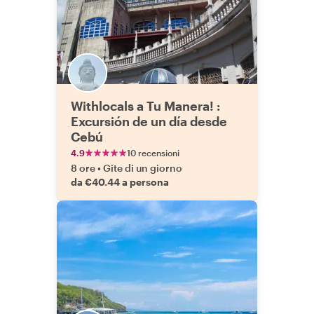
Withlocals a Tu Manera! :
Excursión de un día desde
Cebú
4.9
10 recensioni
8 ore
•
Gite di un giorno
da €40.44 a persona