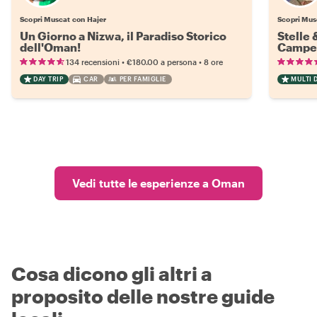
Scopri Muscat con Hajer
Scopri Mus
Un Giorno a Nizwa, il Paradiso Storico
Stelle 
dell'Oman!
Campeg
•
•
134 recensioni
€180.00
a persona
8 ore
DAY TRIP
CAR
PER FAMIGLIE
MULTI D
Vedi tutte le esperienze a Oman
Cosa dicono gli altri a
proposito delle nostre guide