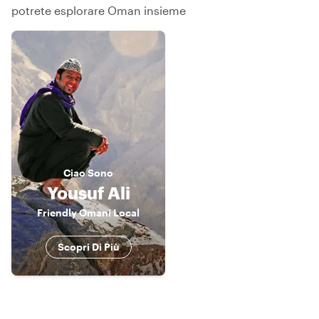
potrete esplorare Oman insieme
Ciao
Sono
Yousuf Ali
Friendly Omani Local
Scopri Di Più