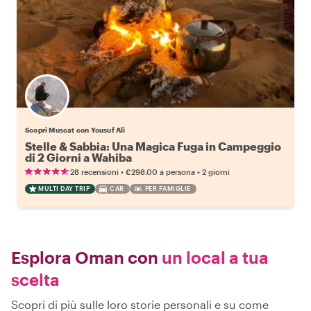
Scopri Muscat con Yousuf Ali
Stelle & Sabbia: Una Magica Fuga in Campeggio
di 2 Giorni a Wahiba
•
•
28 recensioni
€298.00
a persona
2 giorni
MULTI DAY TRIP
CAR
PER FAMIGLIE
Esplora Oman con
un local a tua
scelta
Scopri di più sulle loro storie personali e su come