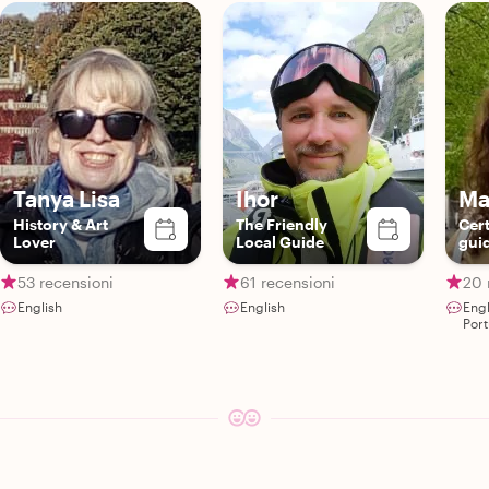
Tanya Lisa
Ihor
Ma
History & Art
The Friendly
Cert
Lover
Local Guide
gui
53 recensioni
61 recensioni
20 
English
English
Eng
Por