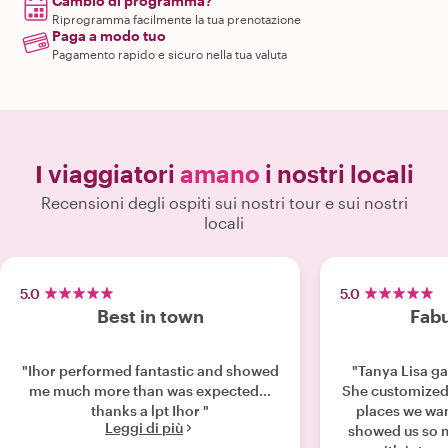
Cambio di programma?
Riprogramma facilmente la tua prenotazione
Paga a modo tuo
Pagamento rapido e sicuro nella tua valuta
I viaggiatori
amano
i nostri locali
Recensioni degli ospiti sui nostri tour e sui nostri
locali
5.0
5.0
Best in town
Fabu
"Ihor performed fantastic and showed
"Tanya Lisa ga
me much more than was expected...
She customized 
thanks a lpt Ihor "
places we wan
Leggi di più
showed us so 