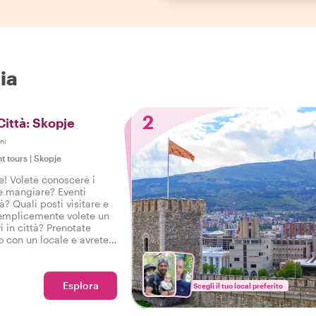
ia
2
Città: Skopje
ni
ht tours
|
Skopje
e! Volete conoscere i
ve mangiare? Eventi
tà? Quali posti visitare e
semplicemente volete un
i in città? Prenotate
o con un locale e avrete
uzione a Skopje per
iaggio in città con il
Esplora
Scegli il tuo local preferito