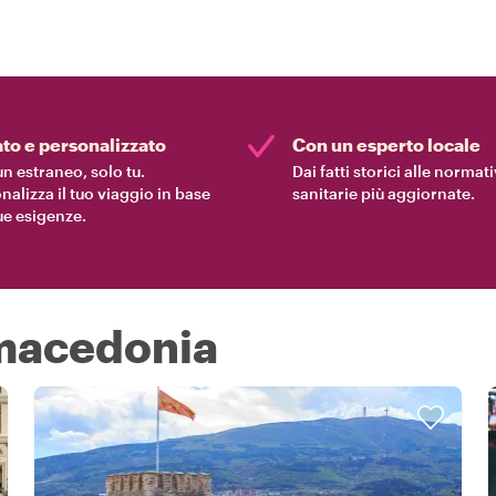
ato e personalizzato
Con un esperto locale
n estraneo, solo tu.
Dai fatti storici alle normat
nalizza il tuo viaggio in base
sanitarie più aggiornate.
tue esigenze.
 macedonia