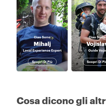
Ciao
Sono
Ciao
Sono
Mihalj
Vojisla
Local Experience Expert
Guide Vojo
Scopri Di Più
Scopri Di Pi
Cosa dicono gli altr