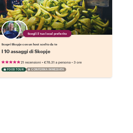
Scegli il tuo local preferito
Scopri Skopje con un host scelto da te
I 10 assaggi di Skopje
•
•
21 recensioni
€78.31
a persona
3 ore
FOOD TOUR
CONFERMA IMMEDIATA