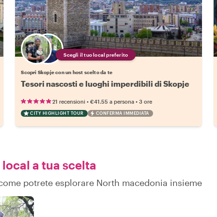
Scegli il tuo local preferito
Scopri Skopje con un host scelto da te
Tesori nascosti e luoghi imperdibili di Skopje
•
•
21 recensioni
€41.55
a persona
3 ore
CITY HIGHLIGHT TOUR
CONFERMA IMMEDIATA
local a tua scelta
su come potrete esplorare North macedonia insieme