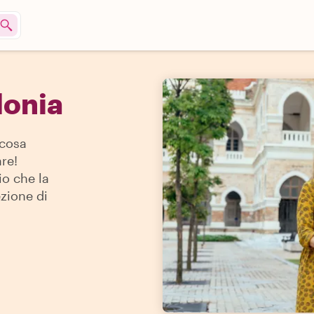
donia
 cosa
re!
io che la
ezione di