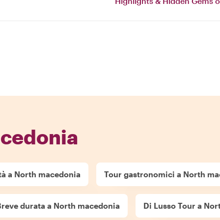
Highlights & Hidden Gems o
acedonia
ttà a North macedonia
Tour gastronomici a North m
Breve durata a North macedonia
Di Lusso Tour a No