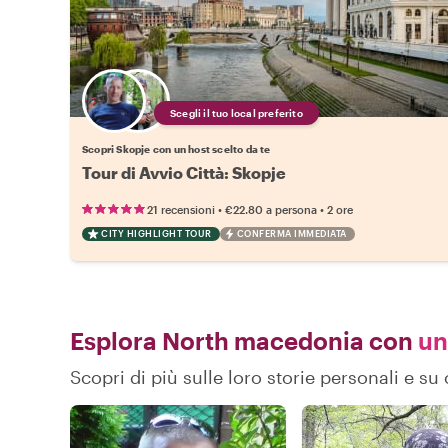
Scegli il tuo local preferito
Scopri Skopje con un host scelto da te
Tour di Avvio Città: Skopje
•
•
21 recensioni
€22.80
a persona
2 ore
CITY HIGHLIGHT TOUR
CONFERMA IMMEDIATA
Esplora North macedonia con
un 
Scopri di più sulle loro storie personali e 