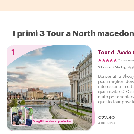
I primi 3 Tour a North macedon
1
Tour di Avvio 
21 recensio
2 hours
|
City highlig
Benvenuti a Skopj
posti migliori do
interessanti in cit
quali evitare? O 
aiuto per orientarv
questo tour privat
la perfetta introd
iniziare il vostro v
piede giusto.
€22.80
Scegli il tuo local preferito
a persona