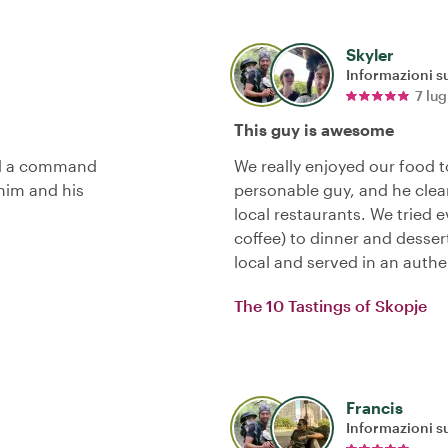
Skyler
Informazioni su
7 lu
This guy is awesome
and a command
We really enjoyed our food to
him and his
personable guy, and he clear
local restaurants. We tried 
coffee) to dinner and dessert
local and served in an auth
The 10 Tastings of Skopje
Francis
Informazioni su