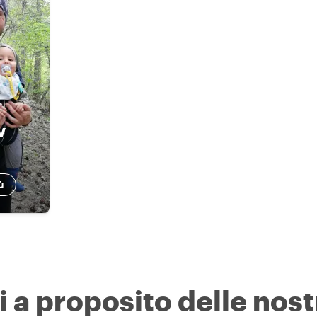
v
ù
i a proposito delle nost