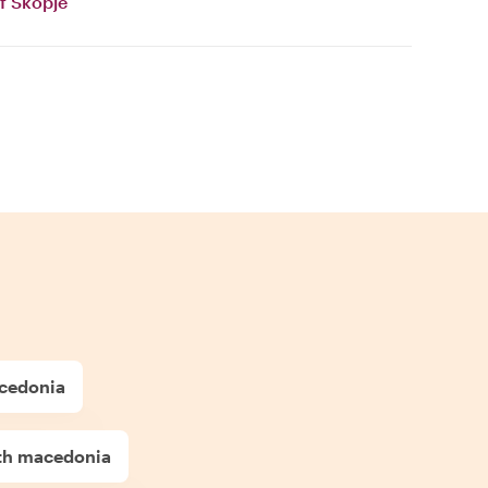
f Skopje
acedonia
rth macedonia