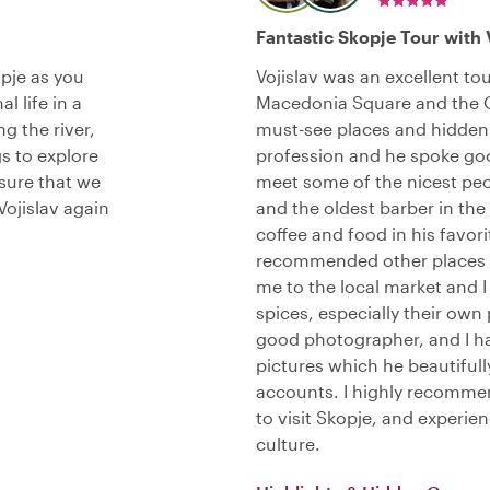
Fantastic Skopje Tour with 
opje as you
Vojislav was an excellent to
l life in a
Macedonia Square and the 
g the river,
must-see places and hidden 
s to explore
profession and he spoke goo
 sure that we
meet some of the nicest peop
Vojislav again
and the oldest barber in the 
coffee and food in his favori
recommended other places t
me to the local market and I
spices, especially their own
good photographer, and I h
pictures which he beautifull
accounts. I highly recomme
to visit Skopje, and experien
culture.