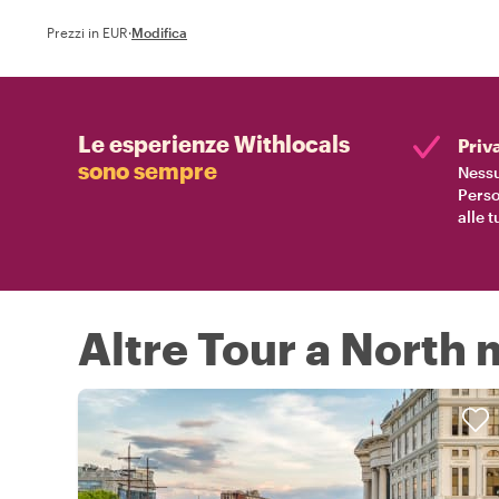
Prezzi in EUR
·
Modifica
Le esperienze Withlocals
Priv
sono sempre
Nessu
Perso
alle 
Altre Tour a North