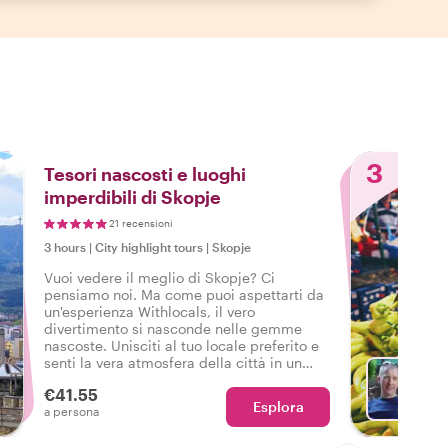
3
Tesori nascosti e luoghi
imperdibili di Skopje
21 recensioni
3 hours
|
City highlight tours
|
Skopje
Vuoi vedere il meglio di Skopje? Ci
pensiamo noi. Ma come puoi aspettarti da
un'esperienza Withlocals, il vero
divertimento si nasconde nelle gemme
nascoste. Unisciti al tuo locale preferito e
senti la vera atmosfera della città in un
tour che ha tutto, così potrai dire: Ho
€41.55
vissuto la vera Skopje!
Esplora
Sc
a persona