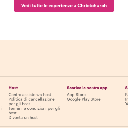
Vedi tutte le esperienze a Christchurch
Host
Scarica la nostra app
S
Centro assistenza host
App Store
F
Politica di cancellazione
Google Play Store
I
per gli host
Y
i
Termini e condizioni per gli
host
Diventa un host