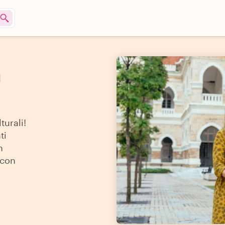
a
turali!
ti
h
 con