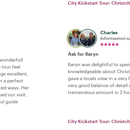
City Kickstart Tour: Christc
Charles
Informazioni su
Ask for Keryn
 wonderful!
Keryn was delightful to spe
 tour feel
knowledgeable about Christ
ge excellent,
gave a locals view in a very
n a perfect
very good balance of detail 
rted ways. Her
tremendous amount in 2 ho
d our visit.
ful guide
City Kickstart Tour: Christc