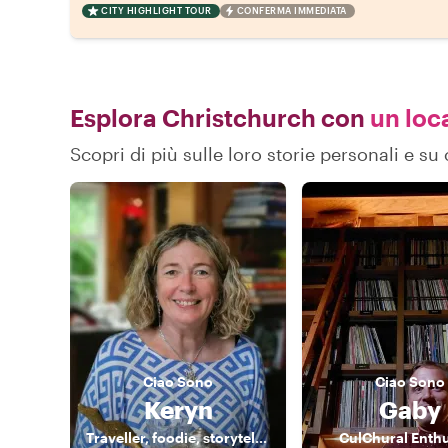
CITY HIGHLIGHT TOUR
CONFERMA IMMEDIATA
Esplora Christchurch con
un loca
Scopri di più sulle loro storie personali e 
Ciao
Sono
Ciao
Sono
Keryn
Gaby
Traveller, foodie, storyteller
CulChural Enthu