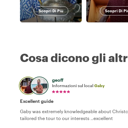
Scopri Di Più
Scopri Di Pi
Cosa dicono gli altr
geoff
Informazioni sul local
Gaby
Excellent guide
Gaby was extremely knowledgeable about Christ
tailored the tour to our interests ..excellent