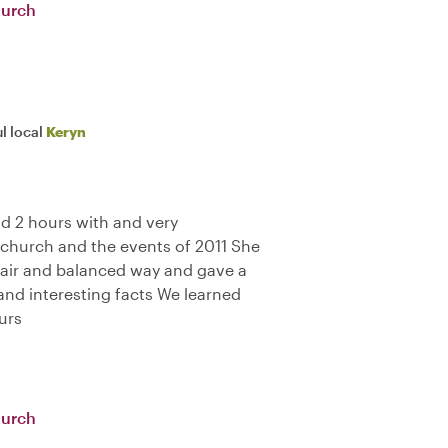
hurch
l local
Keryn
nd 2 hours with and very
church and the events of 2011 She
 fair and balanced way and gave a
and interesting facts We learned
urs
hurch