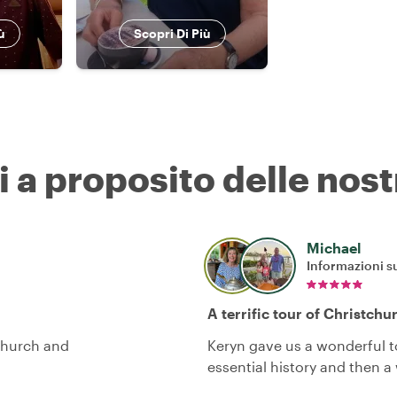
ù
Scopri Di Più
i a proposito delle nost
Michael
Informazioni su
A terrific tour of Christchu
church and
Keryn gave us a wonderful t
essential history and then a