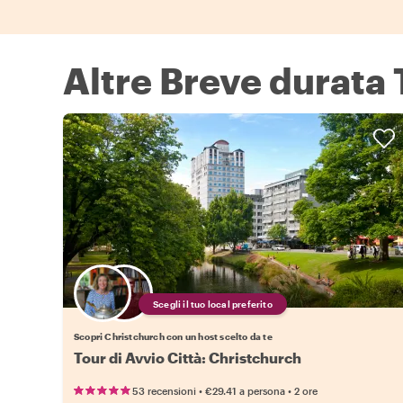
Altre Breve durata 
Scegli il tuo local preferito
Scopri Christchurch con un host scelto da te
Tour di Avvio Città: Christchurch
•
•
53 recensioni
€29.41
a persona
2 ore