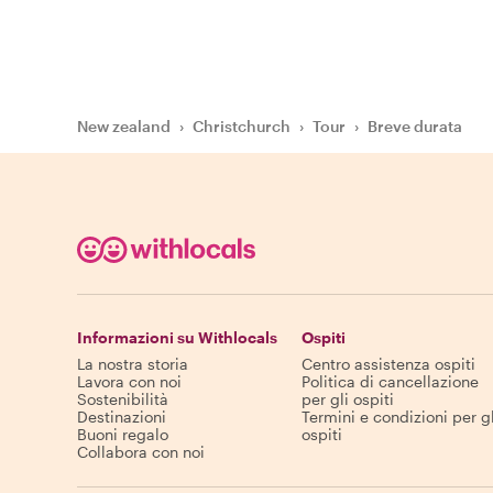
New zealand
›
Christchurch
›
Tour
›
Breve durata
Informazioni su Withlocals
Ospiti
La nostra storia
Centro assistenza ospiti
Lavora con noi
Politica di cancellazione
Sostenibilità
per gli ospiti
Destinazioni
Termini e condizioni per gl
Buoni regalo
ospiti
Collabora con noi