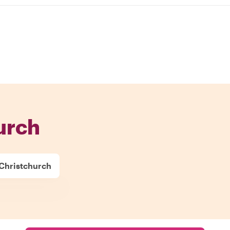
urch
 Christchurch