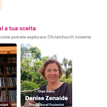
l a tua scelta
su come potrete esplorare Christchurch insieme
Ciao
Sono
Denise Zenaide
siast
The Cultural Fusionist