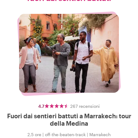
4.7
267
recensioni
Fuori dai sentieri battuti a Marrakech: tour
della Medina
2,5 ore
|
off-the-beaten-track
|
Marrakech