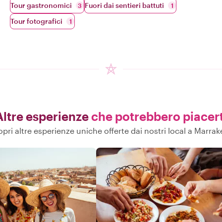
Tour gastronomici
Fuori dai sentieri battuti
3
1
Tour fotografici
1
Altre esperienze
che potrebbero piacert
pri altre esperienze uniche offerte dai nostri local a Marra