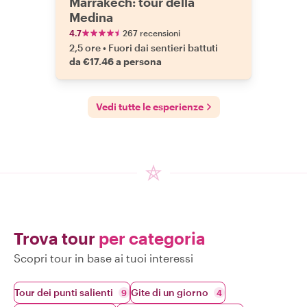
Marrakech: tour della
Medina
4.7
267 recensioni
2,5 ore
•
Fuori dai sentieri battuti
da €17.46 a persona
Vedi tutte le esperienze
Trova tour
per categoria
Scopri tour in base ai tuoi interessi
Tour dei punti salienti
Gite di un giorno
9
4