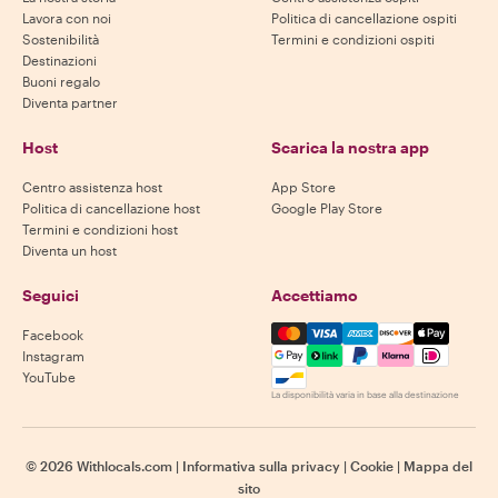
Lavora con noi
Politica di cancellazione ospiti
Sostenibilità
Termini e condizioni ospiti
Destinazioni
Buoni regalo
Diventa partner
Host
Scarica la nostra app
Centro assistenza host
App Store
Politica di cancellazione host
Google Play Store
Termini e condizioni host
Diventa un host
Seguici
Accettiamo
Mastercard, Visa, Amex, Di
Facebook
Instagram
YouTube
La disponibilità varia in base alla destinazione
©
2026
Withlocals.com
|
Informativa sulla privacy
|
Cookie
|
Mappa del
sito