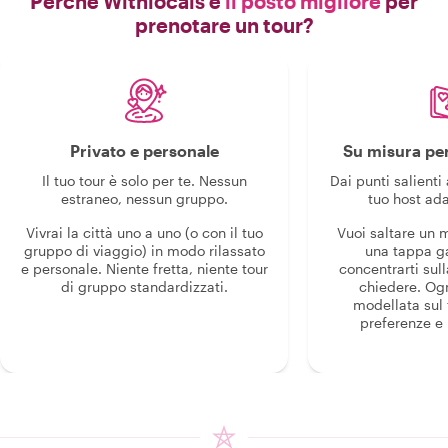
Perché Withlocals è
il posto migliore
per
prenotare un tour?
Privato e personale
Su misura per
Il tuo tour è solo per te. Nessun
Dai punti salienti 
estraneo, nessun gruppo.
tuo host ada
Vivrai la città uno a uno (o con il tuo
Vuoi saltare un
gruppo di viaggio) in modo rilassato
una tappa g
e personale. Niente fretta, niente tour
concentrarti sull
di gruppo standardizzati.
chiedere. Og
modellata sul 
preferenze e i