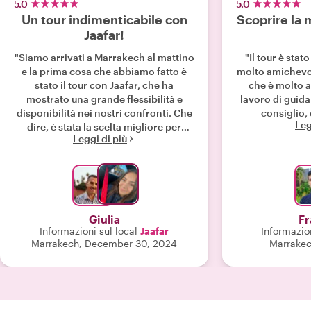
5.0
5.0
Un tour indimenticabile con
Scoprire la
Jaafar!
"Siamo arrivati a Marrakech al mattino
"Il tour è stat
e la prima cosa che abbiamo fatto è
molto amichevol
stato il tour con Jaafar, che ha
che è molto 
mostrato una grande flessibilità e
lavoro di guida 
disponibilità nei nostri confronti. Che
consiglio, 
Leg
dire, è stata la scelta migliore per
Leggi di più
iniziare a esplorare la meravigliosa
medina! Jaafar è simpaticissimo, parla
perfettamente diverse lingue e
conosce ogni angolo nascosto.
Abbiamo visto posti che, senza di lui,
non avremmo mai scoperto. Ci ha
Giulia
Fr
raccontato storie affascinanti e, con la
Informazioni sul local
Jaafar
Informazion
sua semplicità, ci ha fatto vivere la sua
Marrakech, December 30, 2024
Marrakec
città, trasmettendoci la sua passione.
E' stato con noi per ore,
accompagnandoci anche dove
avevamo bisogno per delle
commissioni. Non ci sarebbe stato