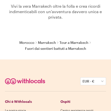
Vivi la vera Marrakech oltre la folla e crea ricordi
indimenticabili con un'avventura davvero unica e
privata.
Morocco
Marrakech
Tour a Marrakech
Fuori dai sentieri battuti a Marrakech
EUR
-
€
Chi è Withlocals
Ospiti
La nostra storia
Centro assistenza ospiti