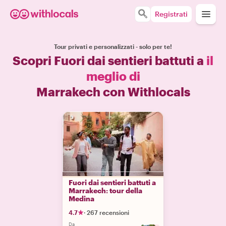
Registrati
Tour privati e personalizzati - solo per te!
Scopri Fuori dai sentieri battuti a
il
meglio di
Marrakech con Withlocals
Fuori dai sentieri battuti a
Marrakech: tour della
Medina
4.7
·
267 recensioni
Da