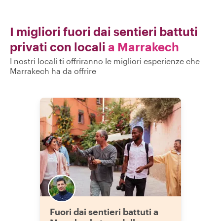
miglior inizio senza di lui. Consigliamo
assolutamente Jaafar come guida e
come amico. Speriamo di rincontrarlo
I migliori fuori dai sentieri battuti
presto!!! "
privati con locali
a Marrakech
I nostri locali ti offriranno le migliori esperienze che
Marrakech ha da offrire
Fuori dai sentieri battuti a