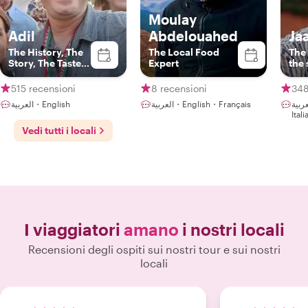
Moulay
Adil
Abdelouahed
Ja
The History, The
The Local Food
The 
Story, The Taste
Expert
the 
and The Art
515 recensioni
8 recensioni
348
العربية・English・Fr
العربية・English・Français
العربية・English
Ital
Vedi tutti i locali
I viaggiatori
amano
i nostri locali
Recensioni degli ospiti sui nostri tour e sui nostri
locali