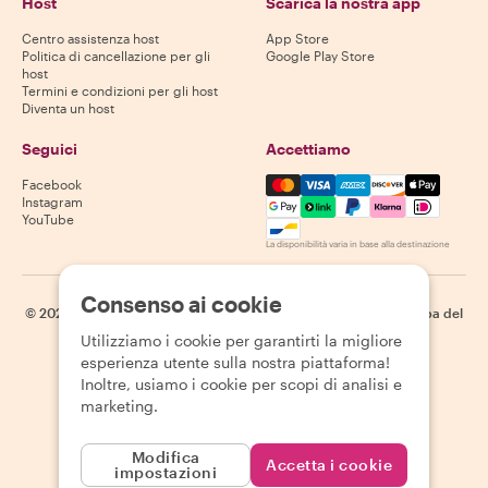
Host
Scarica la nostra app
Centro assistenza host
App Store
Politica di cancellazione per gli
Google Play Store
host
Termini e condizioni per gli host
Diventa un host
Seguici
Accettiamo
Mastercard, Visa, Amex, Di
Facebook
Instagram
YouTube
La disponibilità varia in base alla destinazione
Consenso ai cookie
©
2026
Withlocals.com
|
Informativa sulla privacy
|
Cookie
|
Mappa del
sito
Utilizziamo i cookie per garantirti la migliore
esperienza utente sulla nostra piattaforma!
Inoltre, usiamo i cookie per scopi di analisi e
marketing.
Modifica
Accetta i cookie
impostazioni