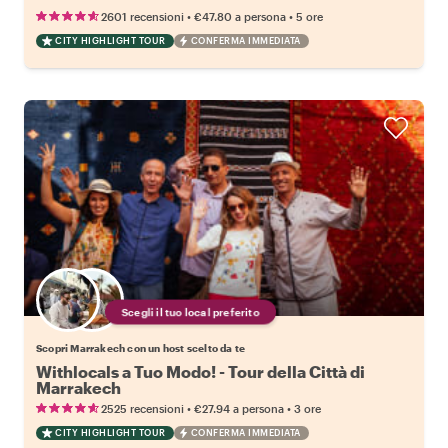
•
•
2601 recensioni
€47.80
a persona
5 ore
CITY HIGHLIGHT TOUR
CONFERMA IMMEDIATA
Scegli il tuo local preferito
Scopri Marrakech con un host scelto da te
Withlocals a Tuo Modo! - Tour della Città di
Marrakech
•
•
2525 recensioni
€27.94
a persona
3 ore
CITY HIGHLIGHT TOUR
CONFERMA IMMEDIATA