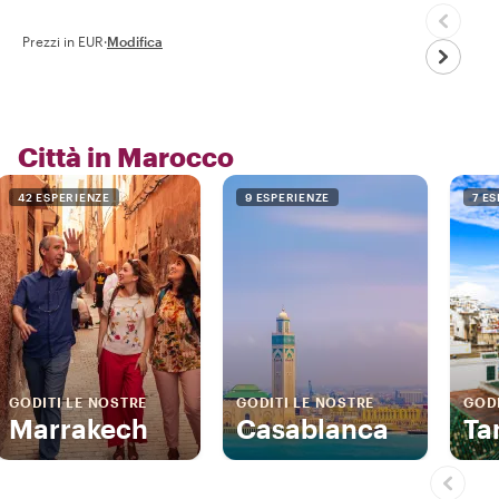
Prezzi in EUR
·
Modifica
Città in Marocco
42 ESPERIENZE
9 ESPERIENZE
7 E
GODITI LE NOSTRE
GODITI LE NOSTRE
GODI
Marrakech
Casablanca
Ta