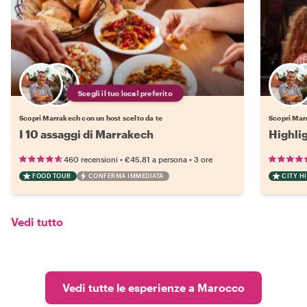
Scegli il tuo local preferito
Scopri Marrakech con un host scelto da te
Scopri Mar
I 10 assaggi di Marrakech
Highli
•
•
460 recensioni
€45.81
a persona
3 ore
FOOD TOUR
CONFERMA IMMEDIATA
CITY H
Vedi tutto
Vedi tutte le esperienze a Marocco