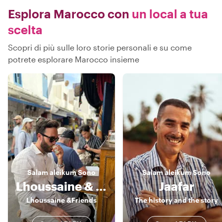
Esplora Marocco con
un local a tua
scelta
Scopri di più sulle loro storie personali e su come
potrete esplorare Marocco insieme
Salam aleikum
Sono
Salam aleikum
Sono
Lhoussaine & friends
Jaafar
Lhoussaine &Friends
The history and the story