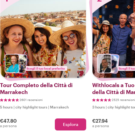
Scegli il tuo local preferito
Scegli il tu
Tour Completo della Città di
Withlocals a Tuo
Marrakech
della Città di M
2601 recensioni
2525 recension
5 hours
|
city highlight tours
|
Marrakech
3 hours
|
city highlight to
€47.80
€27.94
Esplora
a persona
a persona