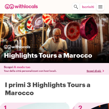
Iscriviti
Highlights Tours a Marocco
Scopri
A modo tuo
Tour della città personalizzati con host locali.
Scopri di più
I primi 3 Highlights Tours a
Marocco
1
2