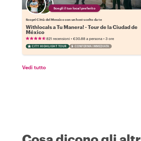
Scegli il tuo local preferito
Scopri Città del Messico con un host scelto da te
Withlocals a Tu Manera! - Tour de la Ciudad de
México
•
•
821 recensioni
€30.88
a persona
3 ore
CITY HIGHLIGHT TOUR
CONFERMA IMMEDIATA
Vedi tutto
Cosa dicono gli altr