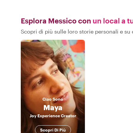
Esplora Messico con
un local a t
Scopri di più sulle loro storie personali e 
Ciao
Sono
Maya
Joy Experience Creator
Scopri Di Più