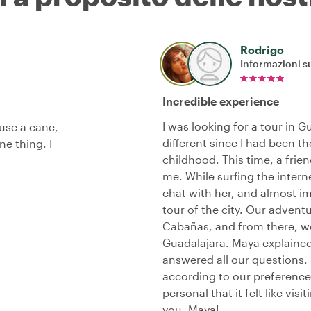
Rodrigo
Informazioni su
Incredible experience
I was looking for a tour in 
use a cane,
different since I had been 
e thing. I
childhood. This time, a frie
me. While surfing the intern
chat with her, and almost i
tour of the city. Our advent
Cabañas, and from there, w
Guadalajara. Maya explained 
answered all our questions. 
according to our preference
personal that it felt like visi
you, Maya!