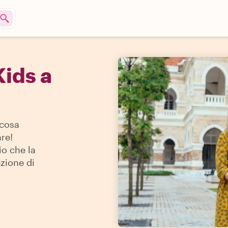
Kids a
 cosa
re!
io che la
ezione di