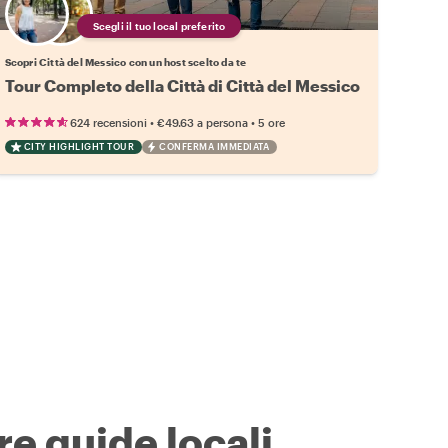
Scegli il tuo local preferito
Scopri Città del Messico con un host scelto da te
Tour Completo della Città di Città del Messico
•
•
624 recensioni
€49.63
a persona
5 ore
CITY HIGHLIGHT TOUR
CONFERMA IMMEDIATA
re guide locali