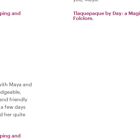
pping and
Tlaquepaque by Day: a Magi
Folclore.
with Maya and
edgeable,
and friendly
g a few days
ed her quite
pping and