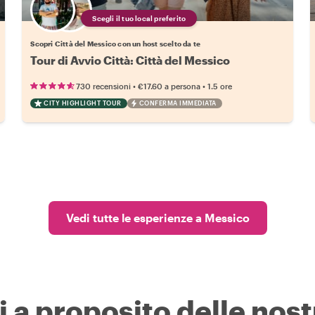
Scegli il tuo local preferito
Scopri Città del Messico con un host scelto da te
Tour di Avvio Città: Città del Messico
•
•
730 recensioni
€17.60
a persona
1.5 ore
CITY HIGHLIGHT TOUR
CONFERMA IMMEDIATA
Vedi tutte le esperienze a Messico
i a proposito delle nost