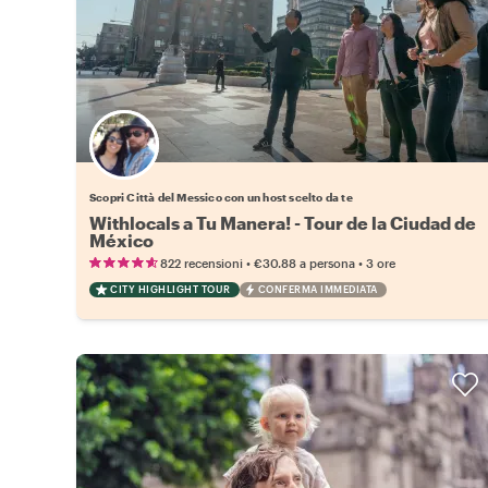
Scegli il tuo local preferito
Scopri Città del Messico con un host scelto da te
Withlocals a Tu Manera! - Tour de la Ciudad de
México
•
•
822 recensioni
€30.88
a persona
3 ore
CITY HIGHLIGHT TOUR
CONFERMA IMMEDIATA