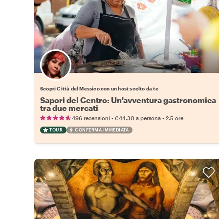
Scegli il tuo local preferito
Scopri Città del Messico con un host scelto da te
Sapori del Centro: Un'avventura gastronomica
tra due mercati
•
•
496 recensioni
€44.30
a persona
2.5 ore
TOUR
CONFERMA IMMEDIATA