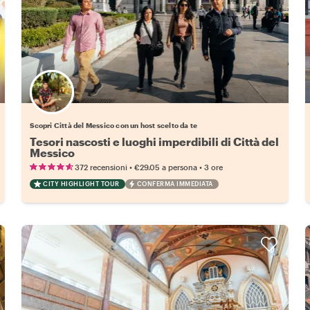
Scegli il tuo local preferito
Scopri Città del Messico con un host scelto da te
Tesori nascosti e luoghi imperdibili di Città del
Messico
•
•
372 recensioni
€29.05
a persona
3 ore
CITY HIGHLIGHT TOUR
CONFERMA IMMEDIATA