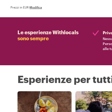
Prezzi in EUR
·
Modifica
Le esperienze Withlocals
Priv
sono sempre
Nessu
Perso
alle 
Esperienze per tutti