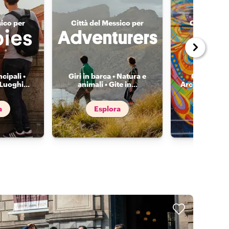
sico per
Città del Messico per
Città del M
cipali •
Giri in barca • Natura e
Gallerie • S
 Luoghi
...
animali • Gite in
...
Architettura •
a
Esplora
Espl