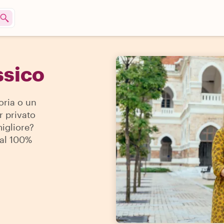
ssico
oria o un
r privato
migliore?
 al 100%