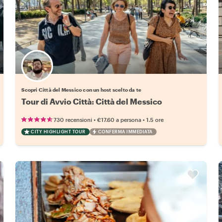
Scegli il tuo local preferito
Scopri Città del Messico con un host scelto da te
Tour di Avvio Città: Città del Messico
•
•
730 recensioni
€17.60
a persona
1.5 ore
CITY HIGHLIGHT TOUR
CONFERMA IMMEDIATA