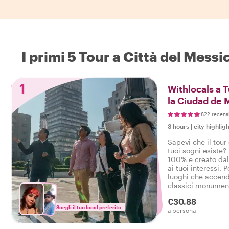
I primi 5 Tour a Città del Messi
1
Withlocals a 
la Ciudad de 
822 recens
3 hours
|
city highligh
Sapevi che il tour
tuoi sogni esiste?
100% e creato dal 
ai tuoi interessi. P
luoghi che accendo
classici monument
quartiere, i tuoi d
€30.88
comando!
Scegli il tuo local preferito
a persona