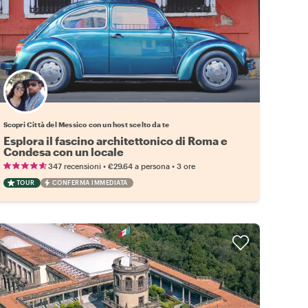
Scegli il tuo local preferito
Scopri Città del Messico con un host scelto da te
Esplora il fascino architettonico di Roma e
Condesa con un locale
•
•
347 recensioni
€29.64
a persona
3 ore
TOUR
CONFERMA IMMEDIATA