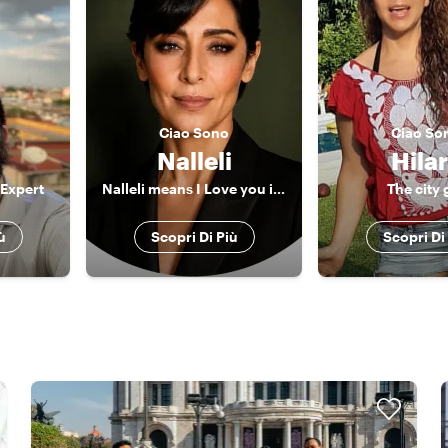
Ciao
Sono
Ciao
So
Nalleli
Hila
 Expert
Nalleli means I Love you in Zapoteco
The city g
ù
Scopri Di Più
Scopri Di