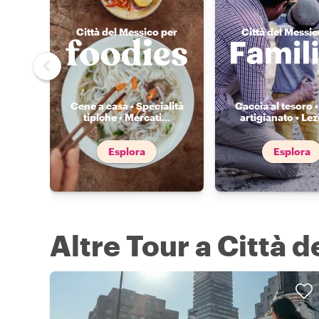
Città del Messico per
Città del Messic
Cene a casa • Specialità
Caccia al tesoro •
tipiche • Mercati
...
artigianato • Lez
Esplora
Esplora
Altre Tour a Città 