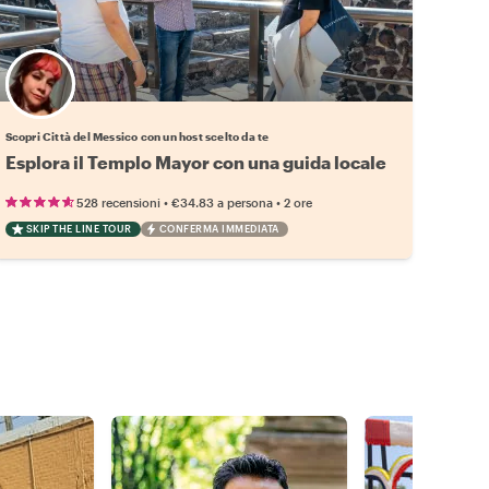
Scegli il tuo local preferito
Scopri Città del Messico con un host scelto da te
Esplora il Templo Mayor con una guida locale
•
•
528 recensioni
€34.83
a persona
2 ore
SKIP THE LINE TOUR
CONFERMA IMMEDIATA