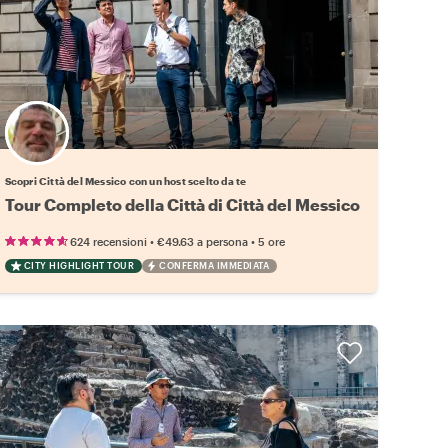
Scegli il tuo local preferito
Scopri Città del Messico con un host scelto da te
Tour Completo della Città di Città del Messico
•
•
624 recensioni
€49.63
a persona
5 ore
CITY HIGHLIGHT TOUR
CONFERMA IMMEDIATA