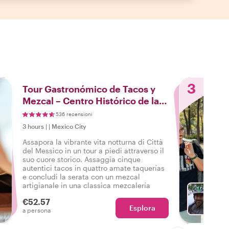
3
Tour Gastronómico de Tacos y
Mezcal – Centro Histórico de la
Ciudad de México
536 recensioni
3 hours
|
|
Mexico City
Assapora la vibrante vita notturna di Città
del Messico in un tour a piedi attraverso il
suo cuore storico. Assaggia cinque
autentici tacos in quattro amate taquerías
e concludi la serata con un mezcal
artigianale in una classica mezcalería
€52.57
Esplora
Sc
a persona