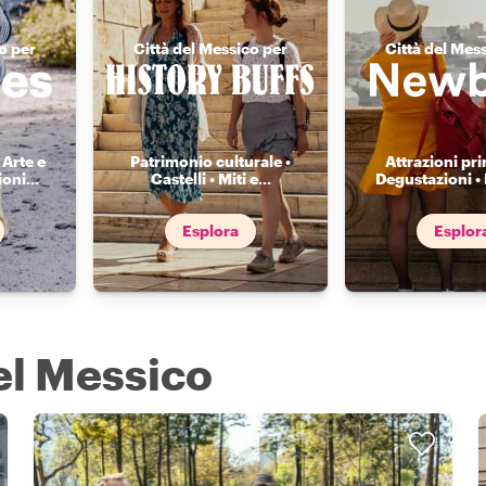
o per
Città del Messico per
Città del Mes
 Arte e
Patrimonio culturale •
Attrazioni prin
ioni
...
Castelli • Miti e
...
Degustazioni •
Esplora
Esplor
del Messico