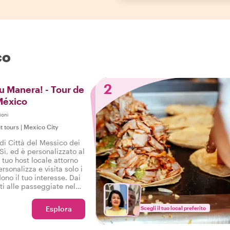
co
2
Tu Manera! - Tour de
México
ioni
t tours
|
Mexico City
 di Città del Messico dei
 Sì, ed è personalizzato al
tuo host locale attorno
ersonalizza e visita solo i
no il tuo interesse. Dai
i alle passeggiate nel
esideri sono il nostro
Esplora
Scegli il tuo local preferito