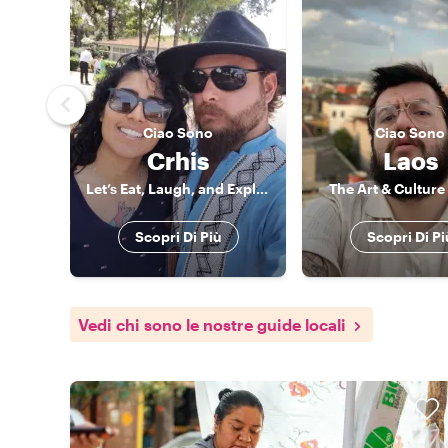
Ciao
Sono
Ciao
Sono
Crhis
Laos
Let’s Eat, Laugh, and Explore Like Locals
The Art & Culture
Scopri Di Più
Scopri Di Pi
Vedi chi sono le nostre guide locali