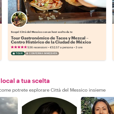
Scegli il tuo local preferito
Scopri Città del Messico con un host scelto da te
Tour Gastronómico de Tacos y Mezcal –
Centro Histórico de la Ciudad de México
•
•
536 recensioni
€52.57
a persona
3 ore
TOUR
CONFERMA IMMEDIATA
local a tua scelta
u come potrete esplorare Città del Messico insieme