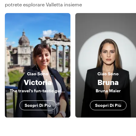
potrete esplorare Valletta insieme
Ciao
Sono
Ciao
Sono
Victoria
Bruna
The travel's fun-tastic guide to exploring Malta!
Bruna Maier
Scopri Di Più
Scopri Di Più