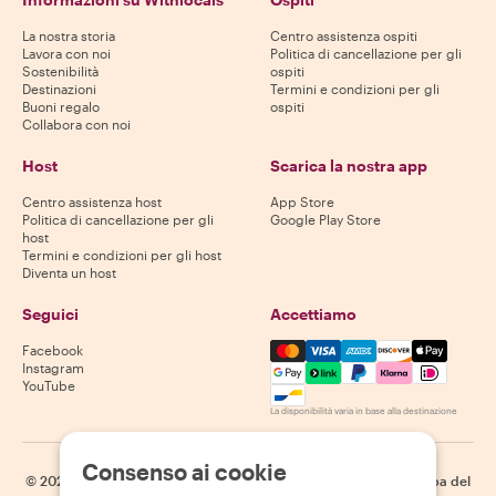
La nostra storia
Centro assistenza ospiti
Lavora con noi
Politica di cancellazione per gli
Sostenibilità
ospiti
Destinazioni
Termini e condizioni per gli
Buoni regalo
ospiti
Collabora con noi
Host
Scarica la nostra app
Centro assistenza host
App Store
Politica di cancellazione per gli
Google Play Store
host
Termini e condizioni per gli host
Diventa un host
Seguici
Accettiamo
Mastercard, Visa, Amex, Di
Facebook
Instagram
YouTube
La disponibilità varia in base alla destinazione
Consenso ai cookie
©
2026
Withlocals.com
|
Informativa sulla privacy
|
Cookie
|
Mappa del