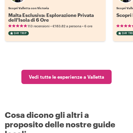
Scopri Valletta con Victoria
Scopri Vall
Malta Esclusiva: Esplorazione Privata
Scopri 
dell'Isola di 6 Ore
•
•
113 recensioni
€183.82
a persona
6 ore
DAY TRIP
DAY TRI
Vedi tutte le esperienze a Valletta
Cosa dicono gli altri a
proposito delle nostre guide