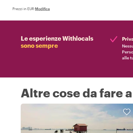
Prezzi in EUR
·
Modifica
Le esperienze Withlocals
Priv
sono sempre
Nessu
Perso
alle 
Altre cose da fare 