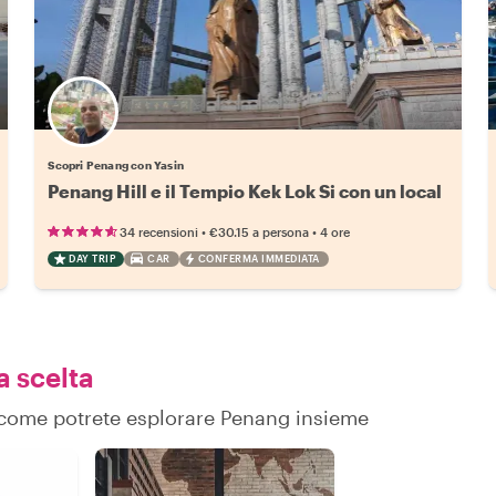
Scopri Penang con Yasin
Penang Hill e il Tempio Kek Lok Si con un local
•
•
34 recensioni
€30.15
a persona
4 ore
DAY TRIP
CAR
CONFERMA IMMEDIATA
a scelta
su come potrete esplorare Penang insieme