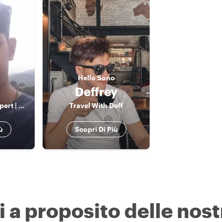
Hello
Sono
Deffrey
Penang Tourism Expert | Licensed Guide | Local Insights Beyond the Guidebooks
Travel With Deff
ù
Scopri Di Più
i a proposito delle nost