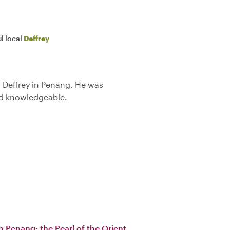
l local
Deffrey
 Deffrey in Penang. He was
nd knowledgeable.
h Penang: the Pearl of the Orient