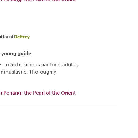
l local
Deffrey
c young guide
y. Loved spacious car for 4 adults,
enthusiastic. Thoroughly
h Penang: the Pearl of the Orient