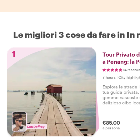
Le migliori 3 cose da fare in I
1
Tour Privato d
a Penang: la P
84 recensi
7 hours
|
City highlig
Esplora le strade 
tua guida privata.
gemme nascoste de
delizioso cibo loc
€85.00
Con Deffrey
a persona