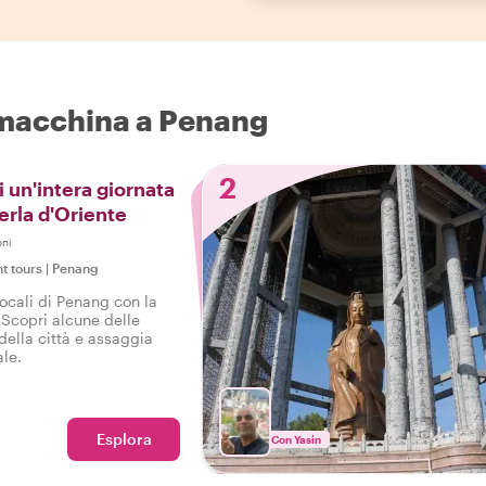
n macchina a Penang
2
i un'intera giornata
erla d'Oriente
oni
ht tours
|
Penang
locali di Penang con la
 Scopri alcune delle
lla città e assaggia
ale.
Esplora
Con Yasin