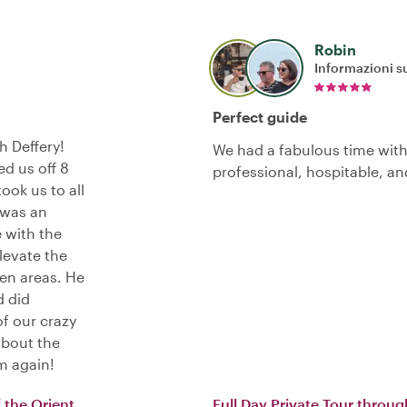
Robin
Informazioni su
Perfect guide
h Deffery!
We had a fabulous time with
ed us off 8
professional, hospitable, a
ook us to all
t was an
 with the
levate the
een areas. He
d did
of our crazy
about the
im again!
 the Orient
Full Day Private Tour throug