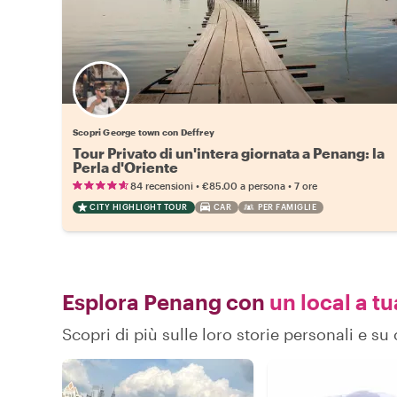
Scopri George town con Deffrey
Tour Privato di un'intera giornata a Penang: la
Perla d'Oriente
•
•
84 recensioni
€85.00
a persona
7 ore
CITY HIGHLIGHT TOUR
CAR
PER FAMIGLIE
Esplora Penang con
un local a tu
Scopri di più sulle loro storie personali e 