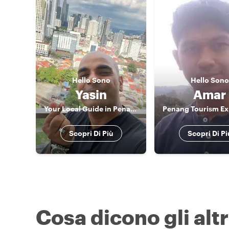
Hello
Sono
Hello
Sono
Yasin
Amar
Your Local Guide in Penang
Scopri Di Più
Scopri Di Pi
Cosa dicono gli altr