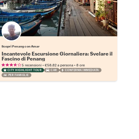
Scopri Penang con Amar
Incantevole Escursione Giornaliera: Svelare il
Fascino di Penang
•
•
5 recensioni
€58.82
a persona
8 ore
CITY HIGHLIGHT TOUR
CAR
CONFERMA IMMEDIATA
PER FAMIGLIE