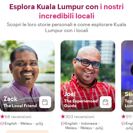
Esplora Kuala Lumpur con
i nostri
incredibili locali
Scopri le loro storie personali e come esplorare Kuala
Lumpur con i locali
Joel
Si
Zack
The Experienced
Top
The Local Friend
Guide
Lum
Exp
68 recensioni
303 recensioni
511
English・Melayu・தமிழ்
English・Indonesia・
Eng
Melayu・Melayu・தமிழ்
தமிழ