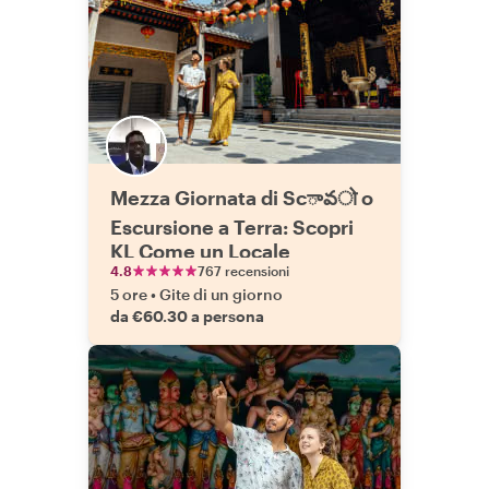
Mezza Giornata di Scావो o
Escursione a Terra: Scopri
KL Come un Locale
4.8
767 recensioni
5 ore
•
Gite di un giorno
da €60.30 a persona