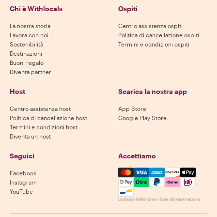
Chi è Withlocals
Ospiti
La nostra storia
Centro assistenza ospiti
Lavora con noi
Politica di cancellazione ospiti
Sostenibilità
Termini e condizioni ospiti
Destinazioni
Buoni regalo
Diventa partner
Host
Scarica la nostra app
Centro assistenza host
App Store
Politica di cancellazione host
Google Play Store
Termini e condizioni host
Diventa un host
Seguici
Accettiamo
Mastercard, Visa, Amex, Di
Facebook
Instagram
YouTube
La disponibilità varia in base alla destinazione