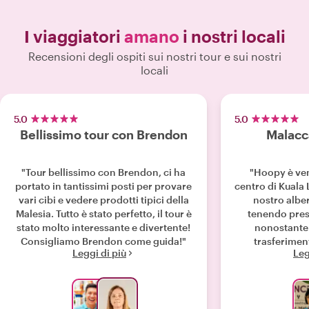
I viaggiatori
amano
i nostri locali
Recensioni degli ospiti sui nostri tour e sui nostri
locali
5.0
5.0
Bellissimo tour con Brendon
Malacc
"Tour bellissimo con Brendon, ci ha
"Hoopy è ven
portato in tantissimi posti per provare
centro di Kuala
vari cibi e vedere prodotti tipici della
nostro albe
Malesia. Tutto è stato perfetto, il tour è
tenendo presen
stato molto interessante e divertente!
nonostante 
Consigliamo Brendon come guida!"
trasferimen
Leggi di più
Leg
Malacca è sta
perché Hoop
informazioni su
cultura malese (