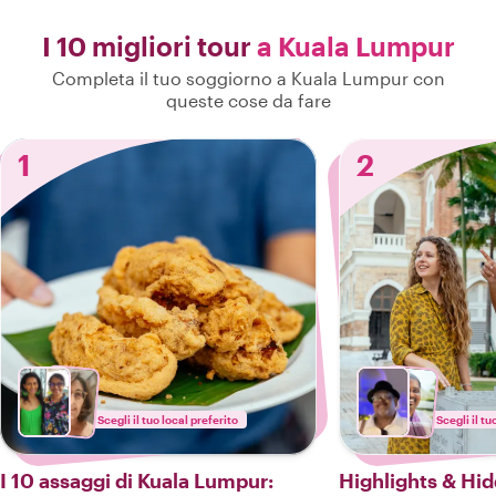
I 10 migliori tour
a Kuala Lumpur
Completa il tuo soggiorno a Kuala Lumpur con
queste cose da fare
1
2
Scegli il tuo local preferito
Scegli il tu
I 10 assaggi di Kuala Lumpur:
Highlights & Hi