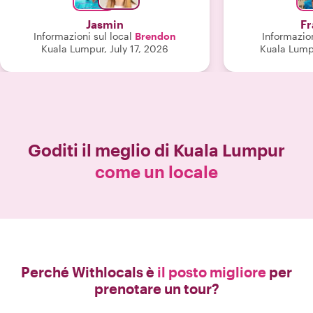
Giunti a M
condotto per
Jasmin
Fr
città, narrandon
Informazioni sul local
Brendon
Informazion
anche in ango
Kuala Lumpur, July 17, 2026
Kuala Lump
itinerari turi
essere molto 
instaurare empa
Grazie di tu
Goditi il meglio di
Kuala Lumpur
come un locale
Perché Withlocals è
il posto migliore
per
prenotare un tour?