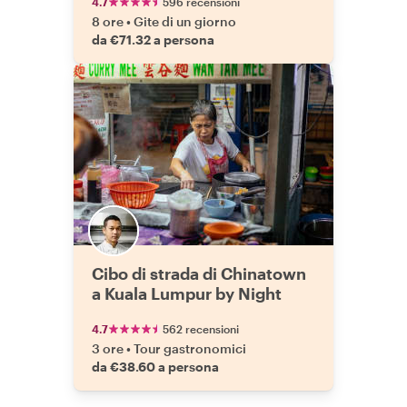
4.7
596 recensioni
8 ore
•
Gite di un giorno
da €71.32 a persona
Cibo di strada di Chinatown
a Kuala Lumpur by Night
4.7
562 recensioni
3 ore
•
Tour gastronomici
da €38.60 a persona