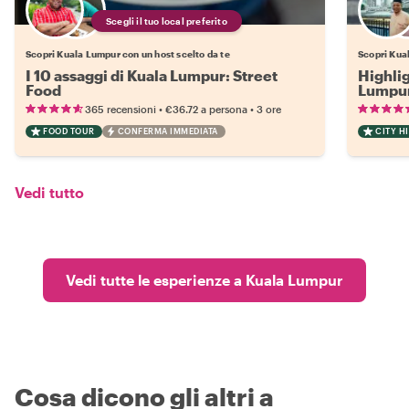
Scegli il tuo local preferito
Scopri Kuala Lumpur con un host scelto da te
Scopri Kual
I 10 assaggi di Kuala Lumpur: Street
Highli
Food
Lumpu
•
•
365 recensioni
€36.72
a persona
3 ore
FOOD TOUR
CONFERMA IMMEDIATA
CITY H
Vedi tutto
Vedi tutte le esperienze a Kuala Lumpur
Cosa dicono gli altri a