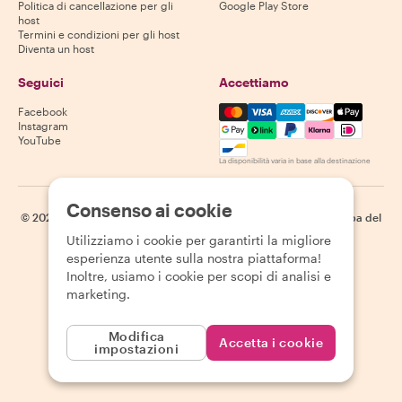
Politica di cancellazione per gli
Google Play Store
host
Termini e condizioni per gli host
Diventa un host
Seguici
Accettiamo
Mastercard, Visa, Amex, Di
Facebook
Instagram
YouTube
La disponibilità varia in base alla destinazione
Consenso ai cookie
©
2026
Withlocals.com
|
Informativa sulla privacy
|
Cookie
|
Mappa del
sito
Utilizziamo i cookie per garantirti la migliore
esperienza utente sulla nostra piattaforma!
Inoltre, usiamo i cookie per scopi di analisi e
marketing.
Modifica
Accetta i cookie
impostazioni